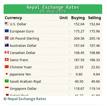
िकोड
ोना
ेश
©
Nepal Exchange Rates