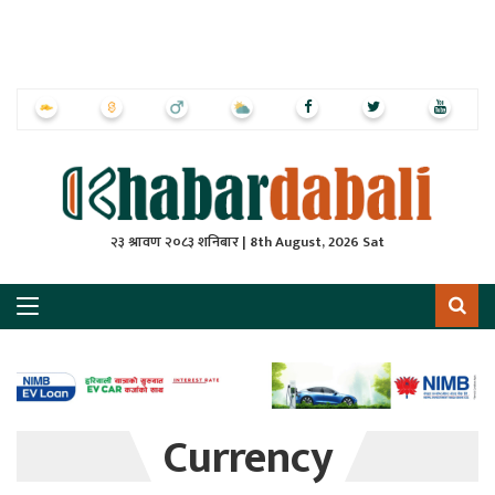
ृष्‍ठ
ाचार
पत्रिका
्राष्ट्रिय
२३ श्रावण २०८३ शनिबार | 8th August, 2026 Sat
स
ली
ली
लकुद
Currency
ेश