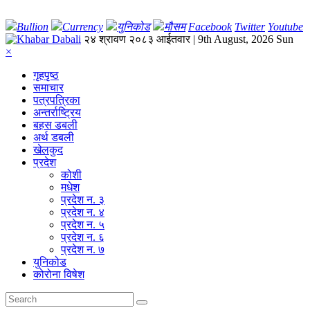
Bullion
Currency
युनिकोड
मौसम
Facebook
Twitter
Youtube
२४ श्रावण २०८३ आईतवार | 9th August, 2026 Sun
×
गृहपृष्‍ठ
समाचार
पत्रपत्रिका
अन्तर्राष्ट्रिय
बहस डबली
अर्थ डबली
खेलकुद
प्रदेश
कोशी
मधेश
प्रदेश न. ३
प्रदेश न. ४
प्रदेश न. ५
प्रदेश न. ६
प्रदेश न. ७
युनिकोड
कोरोना विषेश