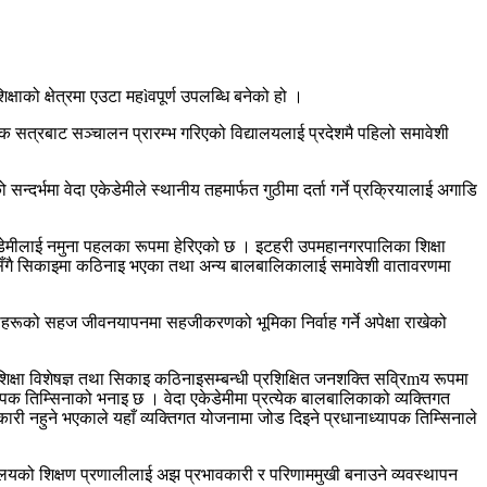
ाको क्षेत्रमा एउटा महìवपूर्ण उपलब्धि बनेको हो ।
क सत्रबाट सञ्चालन प्रारम्भ गरिएको विद्यालयलाई प्रदेशमै पहिलो समावेशी
र्भमा वेदा एकेडेमीले स्थानीय तहमार्फत गुठीमा दर्ता गर्ने प्रक्रियालाई अगाडि
एकेडेमीलाई नमुना पहलका रूपमा हेरिएको छ । इटहरी उपमहानगरपालिका शिक्षा
कासँगै सिकाइमा कठिनाइ भएका तथा अन्य बालबालिकालाई समावेशी वातावरणमा
ीहरूको सहज जीवनयापनमा सहजीकरणको भूमिका निर्वाह गर्ने अपेक्षा राखेको
शिक्षा विशेषज्ञ तथा सिकाइ कठिनाइसम्बन्धी प्रशिक्षित जनशक्ति सव्रिmय रूपमा
यापक तिम्सिनाको भनाइ छ । वेदा एकेडेमीमा प्रत्येक बालबालिकाको व्यक्तिगत
 नहुने भएकाले यहाँ व्यक्तिगत योजनामा जोड दिइने प्रधानाध्यापक तिम्सिनाले
यको शिक्षण प्रणालीलाई अझ प्रभावकारी र परिणाममुखी बनाउने व्यवस्थापन