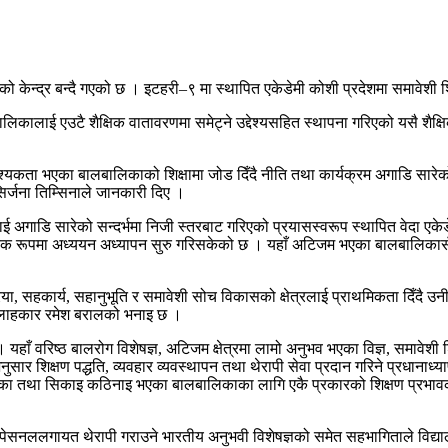
्द्र बन्दै गएको छ । इटहरी–९ मा स्थापित एकेडेमी कोशी प्रदेशमा समावेशी शिक्ष
लाई एउटै शैक्षिक वातावरणमा समेट्ने उद्देश्यसहित स्थापना गरिएको यसै शैक्षि
ता भएका बालबालिकाको शिक्षामा जोड दिँदै नीति तथा कार्यक्रम अगाडि सारेको सन्द
िर्जना तिम्सिनाले जानकारी दिए ।
णालाई अगाडि सारेको सन्दर्भमा निजी स्तरबाट गरिएको प्रयासस्वरूप स्थापित वेदा 
 औपचारिक रूपमा अध्ययन अध्यापन सुरु गरिसकेको छ । यहाँ अटिजम भएका बालबालि
 सहकार्य, सहानुभूति र समावेशी सोच विकासको क्षेत्रलाई प्राथमिकता दिँदै उन
सल्लाहकार रमेश बरालको भनाइ छ ।
हाँ वरिष्ठ बालरोग विशेषज्ञ, अटिजम क्षेत्रमा लामो अनुभव भएका विज्ञ, समावेशी 
ार शिक्षण पद्धति, व्यवहार व्यवस्थापन तथा थेरापी सेवा प्रदान गरिने प्रधानाध्
का तथा सिकाइ कठिनाइ भएका बालबालिकाका लागि एकै प्रकारको शिक्षण प्रभावकारी
सनललगायत थेरापी गराउने भारतीय अनुभवी विशेषज्ञको समेत सहभागिताले विद्याल