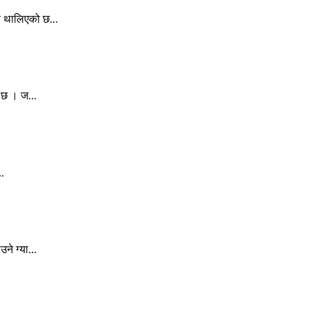
स थालिएको छ...
 छ । ज...
..
े ग्या...