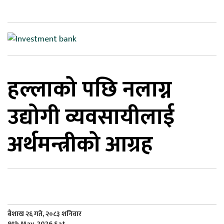
िकोड
ोना
ेश
हल्लाको पछि नलाग्न
उद्योगी व्यवसायीलाई
अर्थमन्त्रीको आग्रह
बैशाख २६ गते, २०८३ शनिवार
9th May, 2026 Sat