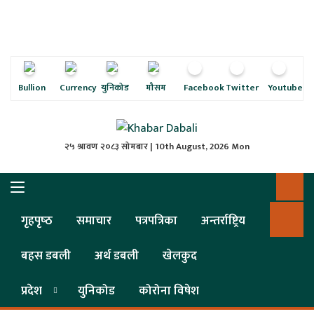
ृष्‍ठ
ाचार
पत्रिका
Bullion
Currency
युनिकोड
मौसम
Facebook
Twitter
Youtube
्राष्ट्रिय
२५ श्रावण २०८३ सोमबार | 10th August, 2026 Mon
स
ली
गृहपृष्‍ठ
समाचार
पत्रपत्रिका
अन्तर्राष्ट्रिय
ली
बहस डबली
अर्थ डबली
खेलकुद
लकुद
प्रदेश
युनिकोड
कोरोना विषेश
ेश