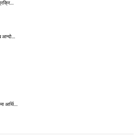
रक्रि...
 आन्दो...
ा आर्थि...