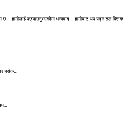
रह्य छ । हामीलाई पछ्याउनुभएकोमा धन्यवाद । हामीबाट थप पढ्न तल क्लिक
ार बसेक...
िध...