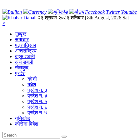
Bullion
Currency
युनिकोड
मौसम
Facebook
Twitter
Youtube
२३ श्रावण २०८३ शनिबार | 8th August, 2026 Sat
×
गृहपृष्‍ठ
समाचार
पत्रपत्रिका
अन्तर्राष्ट्रिय
बहस डबली
अर्थ डबली
खेलकुद
प्रदेश
कोशी
मधेश
प्रदेश न. ३
प्रदेश न. ४
प्रदेश न. ५
प्रदेश न. ६
प्रदेश न. ७
युनिकोड
कोरोना विषेश