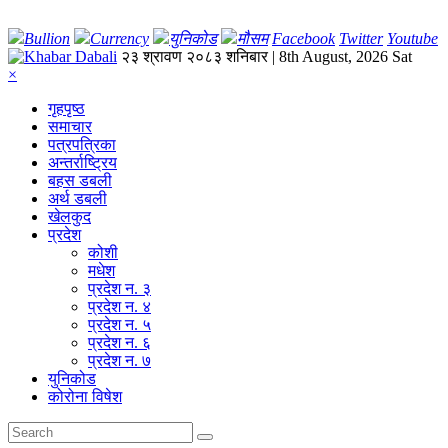
Bullion
Currency
युनिकोड
मौसम
Facebook
Twitter
Youtube
२३ श्रावण २०८३ शनिबार | 8th August, 2026 Sat
×
गृहपृष्‍ठ
समाचार
पत्रपत्रिका
अन्तर्राष्ट्रिय
बहस डबली
अर्थ डबली
खेलकुद
प्रदेश
कोशी
मधेश
प्रदेश न. ३
प्रदेश न. ४
प्रदेश न. ५
प्रदेश न. ६
प्रदेश न. ७
युनिकोड
कोरोना विषेश