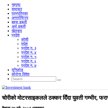
गृहपृष्‍ठ
समाचार
पत्रपत्रिका
अन्तर्राष्ट्रिय
बहस डबली
अर्थ डबली
खेलकुद
प्रदेश
कोशी
मधेश
प्रदेश न. ३
प्रदेश न. ४
प्रदेश न. ५
प्रदेश न. ६
प्रदेश न. ७
युनिकोड
कोरोना विषेश
चोरीको मोटरसाइकलले ठक्कर दिँदा युवती गम्भीर, फर