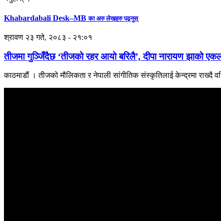
Khabardabali Desk–MB
का अरु लेखहरु पढ्नुस्
श्रावण २३ गते, २०८३ - २१:०१
तीजमा गुञ्जिँदैछ ‘तीजको रहर आयो बरिलै’, दीपा नारायण झाको एक
काठमाडौं । तीजको मौलिकता र नेपाली सांगीतिक संस्कृतिलाई केन्द्रमा राख्दै 