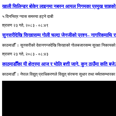
खाली सिलिन्डर बोकेर लाइनमा नबस्न आयल निगमका प्रमुख साहको
५ दिनभित्र ग्यास समस्या हट्ने दाबी
श्रावण २३ गते, २०८३ - ०८:४९
सुनसरीदेखि सिरहासम्म गोली चल्दा जेनजीको प्रश्न– नागरिकमाथि 
काठमाडौँ । सुनसरीको देवानगन्जदेखि सिरहाको गोलबजारसम्म सुरक्षा निकायको ग
श्रावण २३ गते, २०८३ - ०८:४३
काठमाडौँका यी क्षेत्रमा आज र भोलि बत्ती जाने, कुन ठाउँमा कति बजे
काठमाडौँ । नेपाल विद्युत् प्राधिकरणले विद्युत् संरचना सुधार तथा मर्मतसम्भारका लागि