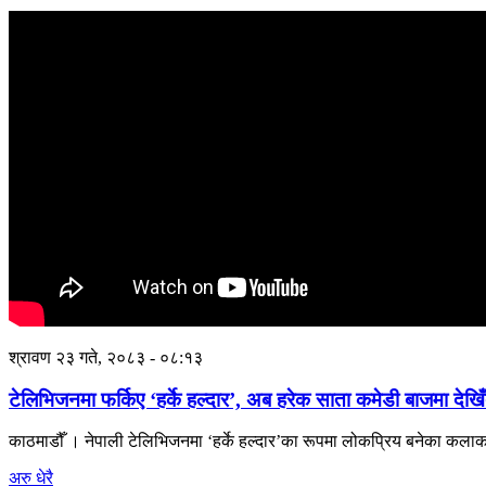
श्रावण २३ गते, २०८३ - ०८:१३
टेलिभिजनमा फर्किए ‘हर्के हल्दार’, अब हरेक साता कमेडी बाजमा देखिँ
काठमाडौँ । नेपाली टेलिभिजनमा ‘हर्के हल्दार’का रूपमा लोकप्रिय बनेका कलाका
अरु धेरै