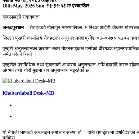
बैशाख २७ गते, २०८३ आइतवार
10th May, 2026 Sun
१९:३१:५६ मा प्रकाशित
खबरडबली संवाददाता
जनकपुरधाम ।
रौतहटको मौलापुर नगरपालिका–५ स्थित आईटी चाेकमा मोटरसाइ
जिल्ला प्रहरी कार्यालय रौतहटका अनुसार मधेश प्रदेश ०३–०२७ प ५७५५ नम्ब
प्रहरी अनुसन्धानका क्रममा उक्त मोटरसाइकल पर्साको वीरगञ्ज महानगरपालिका
समेत परेको थियो ।
प्रहरीले प्राविधिक तथा सूचनाको आधारमा अनुसन्धान अघि बढाउँदै फरार रहे
अंगभंग तथा चोरी मुद्दामा थप अनुसन्धान भइरहेको छ ।
Khabardabali Desk–MB
यो नेपाली भाषाको अनलाइन समाचार संस्था हो । हामी तपाईहरुमा देशविदेशका स
गर्नुहोस् ।