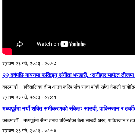
श्रावण २३ गते, २०८३ - २०:५७
२२ वर्षपछि गायनमा फर्किइन् संगीता भण्डारी, ‘रानीहार’मार्फत तीजमा 
काठमाडौं । हरितालिका तीज आउन करिब पाँच साता बाँकी रहँदा नेपाली सांगीतिक
श्रावण २३ गते, २०८३ - ०९:०१
मध्यपूर्वमा नयाँ शक्ति समीकरणको संकेतः साउदी, पाकिस्तान र टर्कीबी
काठमाडौँ । मध्यपूर्वमा सैन्य तनाव चर्किरहेका बेला साउदी अरब, पाकिस्तान र टर्कील
श्रावण २३ गते, २०८३ - ०८:५४