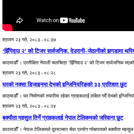
श्रावण २३ गते, २०८३ - ०८:३७
‘झिँगेदाउ २’ को टिजर सार्वजनिक, देउरानी–जेठानीको झगडामा थपियो
काठमाडौँ । प्रतीक्षित नेपाली चलचित्र ‘झिँगेदाउ २’ को टिजर सार्वजनिक भ
श्रावण २३ गते, २०८३ - ०८:२८
घरको नक्सा डिजाइनमा देभको इन्जिनियरिङको ३३ प्रतिशत छुट
काठमाडौँ । घर निर्माणको तयारीमा रहेका ग्राहकलाई लक्षित गर्दै देभको इन्जिनि
श्रावण २३ गते, २०८३ - ०८:२४
बक्यौता महसुल तिर्ने ग्राहकलाई नेपाल टेलिकमको जरिवाना छुट
काठमाडौँ । नेपाल टेलिकमले दूरसञ्चार सेवा प्रयोग गरेबापतको बक्यौता महसुल भ