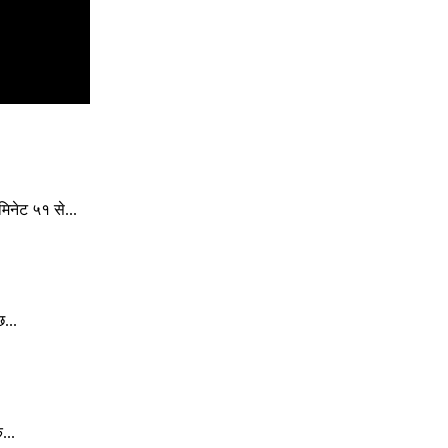
िनेट ५१ से...
...
...