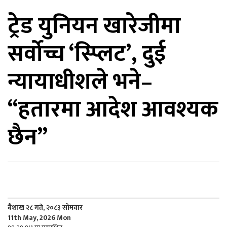
ट्रेड युनियन खारेजीमा
िकोड
सर्वोच्च ‘स्प्लिट’, दुई
ोना
ेश
न्यायाधीशले भने–
“हतारमा आदेश आवश्यक
छैन”
बैशाख २८ गते, २०८३ सोमवार
11th May, 2026 Mon