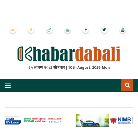
ृष्‍ठ
ाचार
पत्रिका
्राष्ट्रिय
२५ श्रावण २०८३ सोमबार | 10th August, 2026 Mon
स
ली
ली
लकुद
ेश