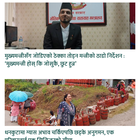
मुख्यमन्त्रीसँग जोडिएको ठेक्का तोड्न मन्त्रीको ठाडो निर्देशन :
‘मुख्यमन्त्री होस् कि जोसुकै, छुट हुन्न’
धनकुटामा ग्यास अभाव चर्किएपछि छड्के अनुगमन, एक