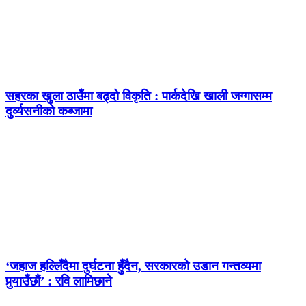
सहरका खुला ठाउँमा बढ्दो विकृति : पार्कदेखि खाली जग्गासम्म
दुर्व्यसनीको कब्जामा
‘जहाज हल्लिँदैमा दुर्घटना हुँदैन, सरकारको उडान गन्तव्यमा
पुर्‍याउँछौं’ : रवि लामिछाने