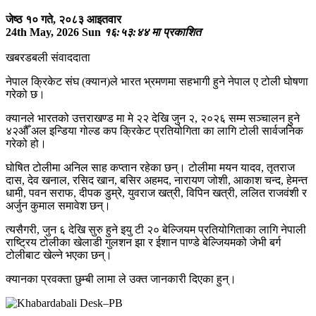
जेष्ठ १० गते, २०८३ आइतवार
24th May, 2026 Sun
१६:५३:४४ मा प्रकाशित
खबरडबली संवाददाता
नेपाल क्रिकेट संघ (क्यान)ले भारत भ्रमणमा सहभागी हुने नेपाल ए टोली घोषणा
गरेको छ।
क्यानले भारतको उत्तराखण्ड मा मे २२ देखि जुन २, २०२६ सम्म सञ्चालन हुने
४२औँ अल इन्डिया गोल्ड कप क्रिकेट प्रतियोगिता का लागि टोली सार्वजनिक
गरेको हो।
घोषित टोलीमा अनिल साह कप्तान रहेका छन्। टोलीमा मयन यादव, तृतराज
दास, देव खनाल, रसिद खान, बसिर अहमद, नारायण जोशी, आकाश चन्द, हेमन्त
धामी, पवन सराफ, दीपक डुम्रे, युवराज खत्री, विपिन खत्री, ललित राजवंशी र
अर्जुन कुमाल समावेश छन्।
त्यसैगरी, जुन ६ देखि सुरु हुने इयु टी २० बेल्जियम प्रतियोगिताका लागि नेपाली
राष्ट्रिय टोलीका खेलाडी गुलशन झा र ईशान पाण्डे बेल्जियमको जेभी बर्ग
टोलीबाट खेल्ने भएका छन्।
क्यानका प्रवक्ता छुम्बी लामा ले उक्त जानकारी दिएका हुन्।