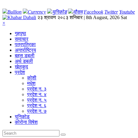
Bullion
Currency
युनिकोड
मौसम
Facebook
Twitter
Youtube
२३ श्रावण २०८३ शनिबार | 8th August, 2026 Sat
×
गृहपृष्‍ठ
समाचार
पत्रपत्रिका
अन्तर्राष्ट्रिय
बहस डबली
अर्थ डबली
खेलकुद
प्रदेश
कोशी
मधेश
प्रदेश न. ३
प्रदेश न. ४
प्रदेश न. ५
प्रदेश न. ६
प्रदेश न. ७
युनिकोड
कोरोना विषेश