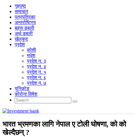
गृहपृष्‍ठ
समाचार
पत्रपत्रिका
अन्तर्राष्ट्रिय
बहस डबली
अर्थ डबली
खेलकुद
प्रदेश
कोशी
मधेश
प्रदेश न. ३
प्रदेश न. ४
प्रदेश न. ५
प्रदेश न. ६
प्रदेश न. ७
युनिकोड
कोरोना विषेश
भारत भ्रमणका लागि नेपाल ए टोली घोषणा, को को
खेल्दैछन् ?