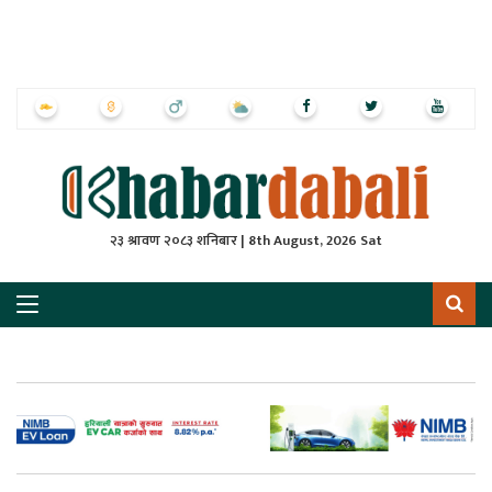
ृष्‍ठ
ाचार
पत्रिका
्राष्ट्रिय
२३ श्रावण २०८३ शनिबार | 8th August, 2026 Sat
स
ली
ली
लकुद
ेश