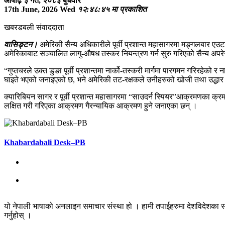
आषाढ़ ३ गते, २०८३ बुधवार
17th June, 2026 Wed
१२:४८:४५ मा प्रकाशित
खबरडबली संवाददाता
वासिङ्टन।
अमेरिकी सैन्य अधिकारीले पूर्वी प्रशान्त महासागरमा मङ्गलबार एउटा
अमेरिकाबाट सञ्चालित लागु-औषध तस्कर नियन्त्रण गर्न सुरु गरिएको सैन्य अ
“गुप्तचरले उक्त डुङा पूर्वी प्रशान्तमा नार्को-तस्करी मार्गमा पारगमन गरिरह
घाइते भएको जनाइएको छ, भने अमेरिकी तट-रक्षकले उनीहरुको खोजी तथा उद्ध
क्यारिबियन सागर र पूर्वी प्रशान्त महासागरमा “साउदर्न स्पियर”आक्रमणका क्र
लक्षित गरी गरिएका आक्रमण गैरन्यायिक आक्रमण हुने जनाएका छन् ।
Khabardabali Desk–PB
यो नेपाली भाषाको अनलाइन समाचार संस्था हो । हामी तपाईहरुमा देशविदेशका स
गर्नुहोस् ।