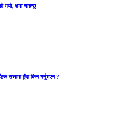
ो भयो, क्षमा चाहन्छु
ंहरू सत्तामा हुँदा किन गर्नुभएन ?