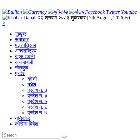
Bullion
Currency
युनिकोड
मौसम
Facebook
Twitter
Youtube
२२ श्रावण २०८३ शुक्रबार | 7th August, 2026 Fri
×
गृहपृष्‍ठ
समाचार
पत्रपत्रिका
अन्तर्राष्ट्रिय
बहस डबली
अर्थ डबली
खेलकुद
प्रदेश
कोशी
मधेश
प्रदेश न. ३
प्रदेश न. ४
प्रदेश न. ५
प्रदेश न. ६
प्रदेश न. ७
युनिकोड
कोरोना विषेश