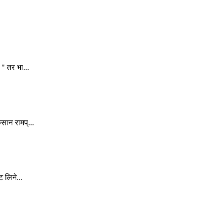
" तर भा...
सान रामप्...
 लिने...