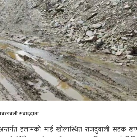
बरडबली संवाददाता
ग अन्तर्गत इलामको माई खोलास्थित राजदुवाली सडक खण्