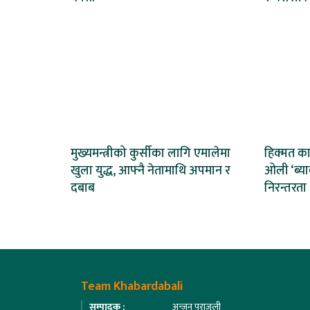
मुख्यमन्त्रीको कुर्सीका लागि एमालेमा
हिक्मत का
खुला युद्ध, आफ्नै नेतामाथि अपमान र
ओली ‘ब्याक
दबाब
निरन्तरता
Team Khabardabali
सम्पादक :
अन्जन पराजुली