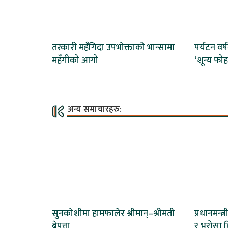
तरकारी महँगिदा उपभोक्ताको भान्सामा
पर्यटन वर्ष
महँगीको आगो
‘शून्य फोह
अन्य समाचारहरु:
सुनकोशीमा हामफालेर श्रीमान्–श्रीमती
प्रधानमन्
बेपत्ता
र भरोसा क