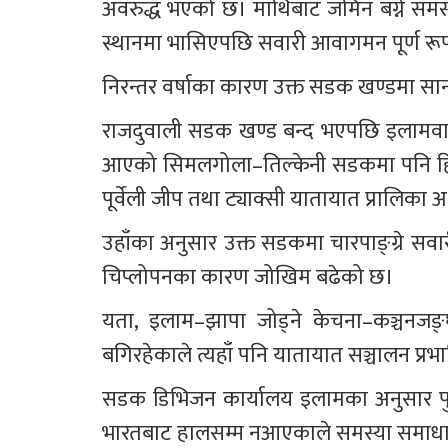
अवरुद्ध भएको छ। माथिबाट जमिन बग्ने समस्या
स्थानमा भासिएपछि सवारी आवागमन पूर्ण रू
निरन्तर वर्षाका कारण उक्त सडक खण्डमा सा
राजदुवाली सडक खण्ड बन्द भएपछि इलामवासी च
आएको सिमलगोला–तिल्केनी सडकमा पनि हिल
पूर्वेली जीप तथा ट्याक्सी यातायात प्रालिका अध
उहाँका अनुसार उक्त सडकमा चारपाङ्ग्रे सवा
चिप्लोपनका कारण जोखिम बढेको छ।
यता, इलाम–झापा जोड्ने केचना–कञ्चनजङ्घा
बगिरहेकाले त्यहाँ पनि यातायात सञ्चालन प्
सडक डिभिजन कार्यालय इलामका अनुसार पुव
भारतबाट हालसम्म नआएकाले समस्या समाधा