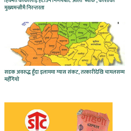
हिक्मत कार्कीलाई हटाउने निर्णयबाट ओली ‘ब्याक’, कोशीको
मुख्यमन्त्रीमै निरन्तरता
सडक अवरुद्ध हुँदा इलाममा ग्यास संकट, तरकारीदेखि चामलसम्म
महँगियो