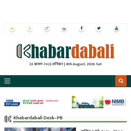
ृष्‍ठ
ाचार
पत्रिका
्राष्ट्रिय
२३ श्रावण २०८३ शनिबार | 8th August, 2026 Sat
स
ली
ली
लकुद
Khabardabali Desk–PB
ेश