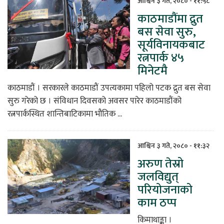
आश्विन ३ गते, २०८० - ११:५८
काठमाडौंमा द्रुत
िकोड
बस सेवा सुरु,
सूर्यविनायकबाट
ोना
रत्नपार्क ४५
ेश
मिनेटमै
काठमाडौं । सरकारले काठमाडौं उपत्यकामा पहिलो पटक द्रुत बस सेवा
सुरु गरेको छ । संविधान दिवसको अवसर पारेर काठमाडौंको
रत्नपार्कस्थित शान्तिबाटिकामा भौतिक ...
आश्विन ३ गते, २०८० - ११:३२
अरुण तेस्रो
जलविद्युत्
परियोजनाको
काम ठप्प
किमाथाङ्का ।