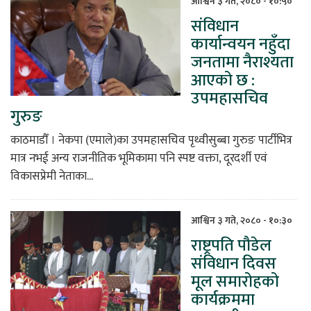
आश्विन ३ गते, २०८० - १०:५०
संविधान
कार्यान्वयन नहुँदा
जनतामा नैराश्यता
आएको छ :
उपमहासचिव
गुरुङ
काठमाडौँ । नेकपा (एमाले)का उपमहासचिव पृथ्वीसुब्बा गुरुङ पार्टीभित्र
मात्र नभई अन्य राजनीतिक भूमिकामा पनि स्पष्ट वक्ता, दूरदर्शी एवं
विकासप्रेमी नेताका...
आश्विन ३ गते, २०८० - १०:३०
राष्ट्रपति पौडेल
संविधान दिवस
मूल समारोहको
कार्यक्रममा