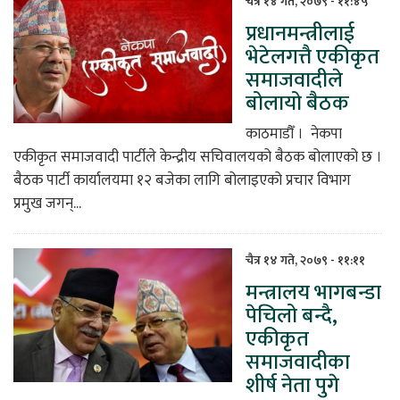
चैत्र १४ गते, २०७९ - ११:४५
प्रधानमन्त्रीलाई
िकोड
भेटेलगत्तै एकीकृत
समाजवादीले
ोना
बोलायो बैठक
ेश
काठमाडौँ । नेकपा
एकीकृत समाजवादी पार्टीले केन्द्रीय सचिवालयको बैठक बोलाएको छ ।
बैठक पार्टी कार्यालयमा १२ बजेका लागि बोलाइएको प्रचार विभाग
प्रमुख जगन्...
चैत्र १४ गते, २०७९ - ११:११
मन्त्रालय भागबन्डा
पेचिलो बन्दै,
एकीकृत
समाजवादीका
शीर्ष नेता पुगे