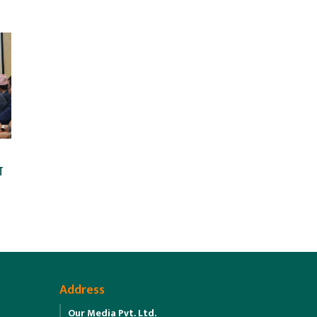
ा
Address
Our Media Pvt. Ltd.