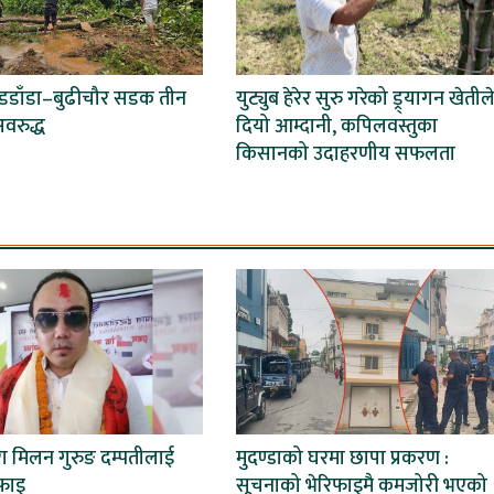
बडडाँडा–बुढीचौर सडक तीन
युट्युब हेरेर सुरु गरेको ड्र्यागन खेतील
वरुद्ध
दियो आम्दानी, कपिलवस्तुका
किसानको उदाहरणीय सफलता
वारा मिलन गुरुङ दम्पतीलाई
मुदण्डाको घरमा छापा प्रकरण :
फाइ
सूचनाको भेरिफाइमै कमजोरी भएको