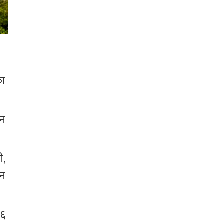
ा 
न 
, 
न 
६ 