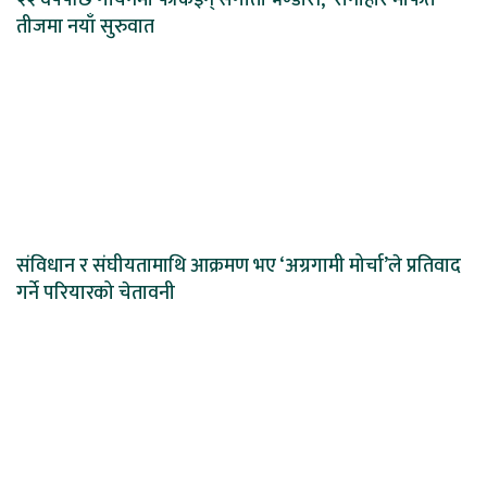
२२ वर्षपछि गायनमा फर्किइन् संगीता भण्डारी, ‘रानीहार’मार्फत
तीजमा नयाँ सुरुवात
संविधान र संघीयतामाथि आक्रमण भए ‘अग्रगामी मोर्चा’ले प्रतिवाद
गर्ने परियारको चेतावनी