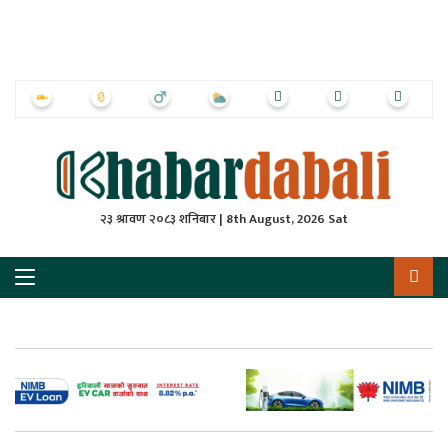
ृष्‍ठ
ाचार
पत्रिका
्राष्ट्रिय
२३ श्रावण २०८३ शनिबार | 8th August, 2026 Sat
स
ली
ली
लकुद
ेश