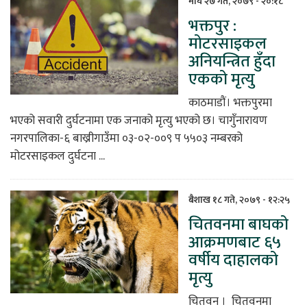
माघ २७ गते, २०७९ - २०:१८
भक्तपुर :
िकोड
मोटरसाइकल
अनियन्त्रित हुँदा
ोना
एकको मृत्यु
ेश
काठमाडौं। भक्तपुरमा
भएको सवारी दुर्घटनामा एक जनाको मृत्यु भएको छ। चागुँनारायण
नगरपालिका-६ बाख्रीगाउँमा ०३-०२-००९ प ५५०३ नम्बरको
मोटरसाइकल दुर्घटना ...
बैशाख १८ गते, २०७९ - १२:२५
चितवनमा बाघको
आक्रमणबाट ६५
वर्षीय दाहालको
मृत्यु
चितवन । चितवनमा