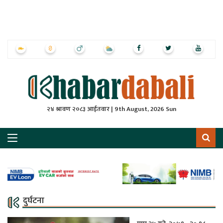
ृष्‍ठ
ाचार
पत्रिका
्राष्ट्रिय
२४ श्रावण २०८३ आईतवार | 9th August, 2026 Sun
स
ली
ली
लकुद
दुर्घटना
ेश