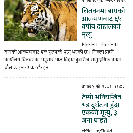
बैशाख १८ गते, २०७९ - १२:२५
चितवनमा बाघको
िकोड
आक्रमणबाट ६५
वर्षीय दाहालको
ोना
मृत्यु
ेश
चितवन । चितवनमा
बाघको आक्रमणबाट एक पुरुषको मृत्यु भएको छ । जिल्ला प्रहरी
कार्यालय चितवनका अनुसार आज विहान कुमरोज सामुदायिक वनमा
घाँस काट्न गएका खैरहन...
बैशाख ४ गते, २०७९ - ११:४०
टेम्पो अनियन्त्रित
भइ दुर्घटना हुँदा
एकको मृत्यु, ३
जना घाइते
सुर्खेत​ । सुर्खेतको