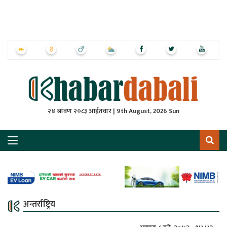
ृष्‍ठ
ाचार
पत्रिका
्राष्ट्रिय
२४ श्रावण २०८३ आईतवार | 9th August, 2026 Sun
स
ली
ली
लकुद
अन्तर्राष्ट्रिय
ेश