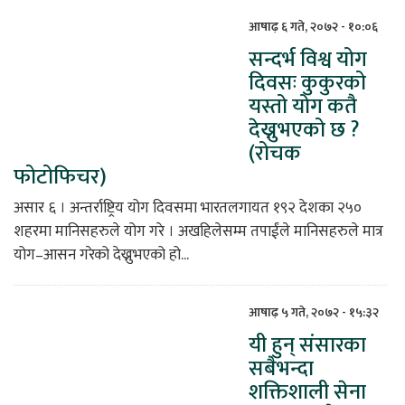
आषाढ़ ६ गते, २०७२ - १०:०६
सन्दर्भ विश्व योग
दिवसः कुकुरको
यस्तो योग कतै
देख्नुभएको छ ?
(रोचक
फोटोफिचर)
असार ६ । अन्तर्राष्ट्रिय योग दिवसमा भारतलगायत १९२ देशका २५०
शहरमा मानिसहरुले योग गरे । अखहिलेसम्म तपाईंले मानिसहरुले मात्र
योग–आसन गरेको देख्नुभएको हो...
आषाढ़ ५ गते, २०७२ - १५:३२
यी हुन् संसारका
सबैभन्दा
शक्तिशाली सेना