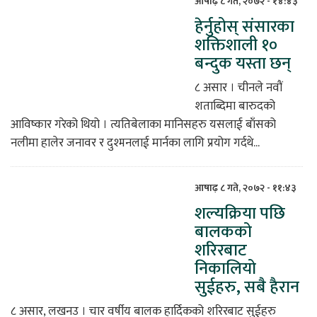
आषाढ़ ८ गते, २०७२ - १४:४३
हेर्नुहोस् संसारका
िकोड
शक्तिशाली १०
बन्दुक यस्ता छन्
ोना
ेश
८ असार । चीनले नवौं
शताब्दिमा बारुदको
आविष्कार गरेको थियो । त्यतिबेलाका मानिसहरु यसलाई बाँसको
नलीमा हालेर जनावर र दुश्मनलाई मार्नका लागि प्रयोग गर्दथे...
आषाढ़ ८ गते, २०७२ - ११:४३
शल्यक्रिया पछि
बालकको
शरिरबाट
निकालियो
सुईहरु, सबै हैरान
८ असार, लखनउ । चार वर्षीय बालक हार्दिकको शरिरबाट सुईहरु