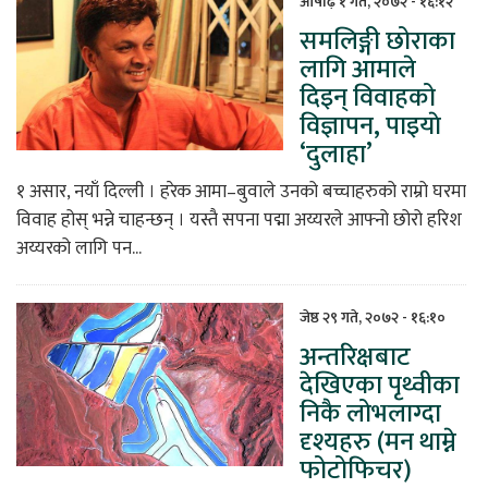
आषाढ़ १ गते, २०७२ - १६:१२
समलिङ्गी छोराका
िकोड
लागि आमाले
दिइन् विवाहको
ोना
विज्ञापन, पाइयाे
ेश
‘दुलाहा’
१ असार, नयाँ दिल्ली । हरेक आमा–बुवाले उनको बच्चाहरुको राम्रो घरमा
विवाह होस् भन्ने चाहन्छन् । यस्तै सपना पद्मा अय्यरले आफ्नो छोरो हरिश
अय्यरको लागि पन...
जेष्ठ २९ गते, २०७२ - १६:१०
अन्तरिक्षबाट
देखिएका पृथ्वीका
निकै लोभलाग्दा
दृश्यहरु (मन थाम्ने
फोटोफिचर)