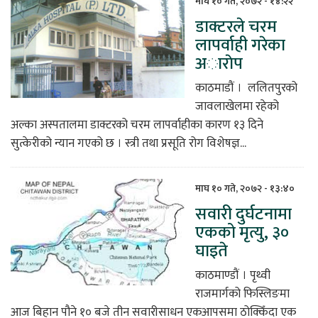
माघ १० गते, २०७२ - १४:२२
डाक्टरले चरम
िकोड
लापर्वाही गरेका
अाराेप
ोना
ेश
काठमाडौं । ललितपुरको
जावलाखेलमा रहेको
अल्का अस्पतालमा डाक्टरको चरम लापर्वाहीका कारण १३ दिने
सुत्केरीको न्यान गएको छ । स्त्री तथा प्रसूति रोग विशेषज्ञ...
माघ १० गते, २०७२ - १३:४०
सवारी दुर्घटनामा
एकको मृत्यु, ३०
घाइते
काठमाण्डौं । पृथ्वी
राजमार्गको फिस्लिङमा
आज बिहान पौने १० बजे तीन सवारीसाधन एकआपसमा ठोक्किँदा एक