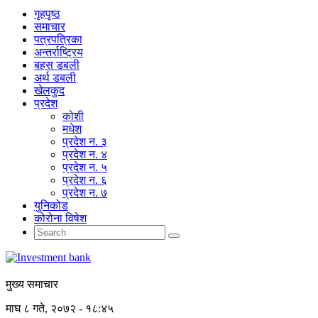
गृहपृष्‍ठ
समाचार
पत्रपत्रिका
अन्तर्राष्ट्रिय
बहस डबली
अर्थ डबली
खेलकुद
प्रदेश
कोशी
मधेश
प्रदेश न. ३
प्रदेश न. ४
प्रदेश न. ५
प्रदेश न. ६
प्रदेश न. ७
युनिकोड
कोरोना विषेश
मुख्य समाचार
माघ ८ गते, २०७२ - १८:४५