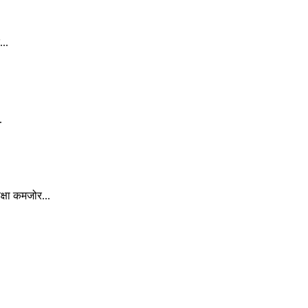
..
.
्षा कमजोर...