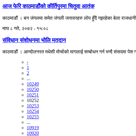
आज फेरि काठमाडौंको कीर्तिपुरमा चितुवा आतंक
काठमाडौं । बन जंगलमा समेत जंगली जनावरहरु लोप हुँदै गइरहेका बेला राजधान
माघ ८ गते, २०७२ - १५:०८
संविधान संशोधनमा भोलि मतदान
काठमाडौं । आन्दोलनरत मधेसी मोर्चाको मागलाई सम्बोधन गर्न भन्दै संसदमा प
‹
1
2
...
10249
10250
10251
10252
10253
10254
10255
...
10919
10920