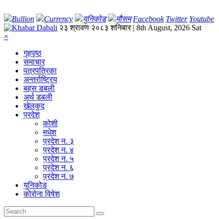
Bullion
Currency
युनिकोड
मौसम
Facebook
Twitter
Youtube
२३ श्रावण २०८३ शनिबार | 8th August, 2026 Sat
×
गृहपृष्‍ठ
समाचार
पत्रपत्रिका
अन्तर्राष्ट्रिय
बहस डबली
अर्थ डबली
खेलकुद
प्रदेश
कोशी
मधेश
प्रदेश न. ३
प्रदेश न. ४
प्रदेश न. ५
प्रदेश न. ६
प्रदेश न. ७
युनिकोड
कोरोना विषेश