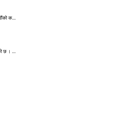
ौंको क...
ो छ । ...