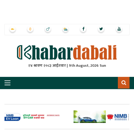
ृष्‍ठ
ाचार
पत्रिका
्राष्ट्रिय
२४ श्रावण २०८३ आईतवार | 9th August, 2026 Sun
स
ली
ली
लकुद
ेश