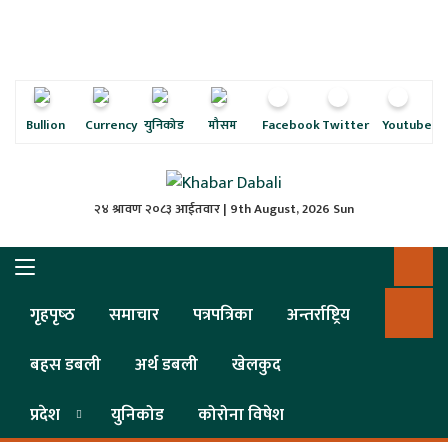
ृष्‍ठ
ाचार
पत्रिका
Bullion
Currency
युनिकोड
मौसम
Facebook
Twitter
Youtube
्राष्ट्रिय
२४ श्रावण २०८३ आईतवार | 9th August, 2026 Sun
स
ली
गृहपृष्‍ठ
समाचार
पत्रपत्रिका
अन्तर्राष्ट्रिय
ली
बहस डबली
अर्थ डबली
खेलकुद
लकुद
प्रदेश
युनिकोड
कोरोना विषेश
ेश