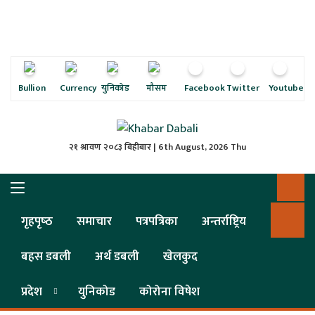
ृष्‍ठ
ाचार
पत्रिका
Bullion
Currency
युनिकोड
मौसम
Facebook
Twitter
Youtube
्राष्ट्रिय
२१ श्रावण २०८३ बिहीबार | 6th August, 2026 Thu
स
ली
गृहपृष्‍ठ
समाचार
पत्रपत्रिका
अन्तर्राष्ट्रिय
ली
बहस डबली
अर्थ डबली
खेलकुद
लकुद
प्रदेश
युनिकोड
कोरोना विषेश
ेश