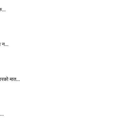
क...
 न...
ारको मात...
..