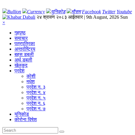
Bullion
Currency
युनिकोड
मौसम
Facebook
Twitter
Youtube
२४ श्रावण २०८३ आईतवार | 9th August, 2026 Sun
×
गृहपृष्‍ठ
समाचार
पत्रपत्रिका
अन्तर्राष्ट्रिय
बहस डबली
अर्थ डबली
खेलकुद
प्रदेश
कोशी
मधेश
प्रदेश न. ३
प्रदेश न. ४
प्रदेश न. ५
प्रदेश न. ६
प्रदेश न. ७
युनिकोड
कोरोना विषेश