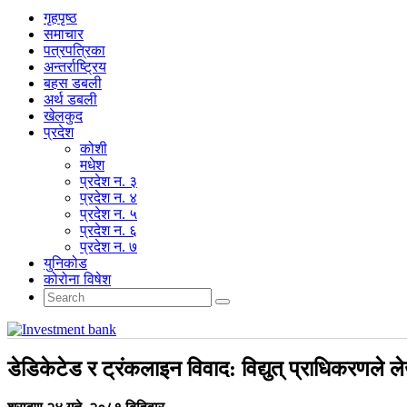
गृहपृष्‍ठ
समाचार
पत्रपत्रिका
अन्तर्राष्ट्रिय
बहस डबली
अर्थ डबली
खेलकुद
प्रदेश
कोशी
मधेश
प्रदेश न. ३
प्रदेश न. ४
प्रदेश न. ५
प्रदेश न. ६
प्रदेश न. ७
युनिकोड
कोरोना विषेश
डेडिकेटेड र ट्रंकलाइन विवाद: विद्युत् प्राधिकरणले