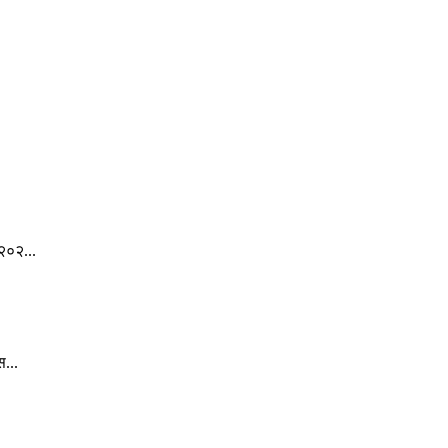
.
२०२...
स...