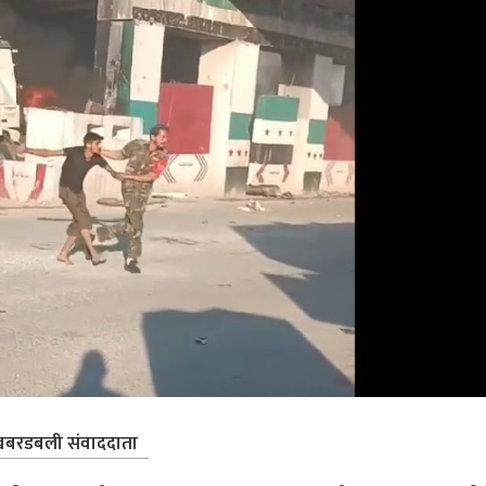
बरडबली संवाददाता