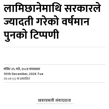
लामिछानेमाथि सरकारले
िकोड
ज्यादती गरेको वर्षमान
ोना
ेश
पुनकाे टिप्पणी
मंसिर २५ गते, २०८१ मगलवार
10th December, 2024 Tue
२१:०१:०३ मा प्रकाशित
खबरडबली संवाददाता