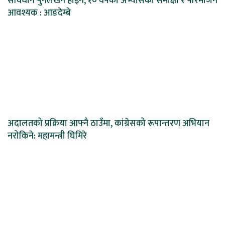
संविधान पुनर्लेखन होइन, १० वर्षको अभ्यासको समीक्षा र परिमार्जन
आवश्यक : आङदेम्बे
अदालतको प्रक्रिया आफ्नै ठाउँमा, कांग्रेसको रूपान्तरण अभियान
नरोकिने: महामन्त्री घिमिरे