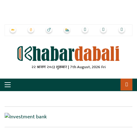
ृष्‍ठ
ाचार
पत्रिका
्राष्ट्रिय
२२ श्रावण २०८३ शुक्रबार | 7th August, 2026 Fri
स
ली
ली
लकुद
ेश