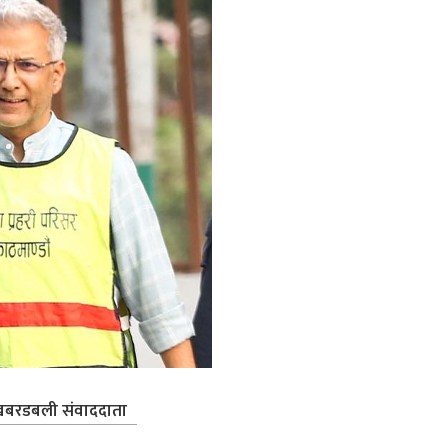
बरडबली संवाददाता