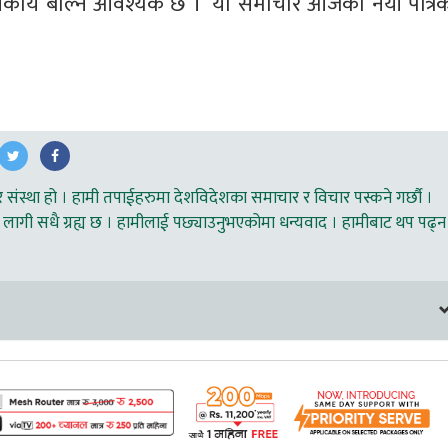
दी निकाय बोल्न आवश्यक छ ।’ यो समाचार आजको नयाँ पत्रिक
ंस्था हो । हामी तपाईहरुमा देशविदेशका समाचार र विचार पस्कने गर्छौ ।
लागी सधै ग्रह्य छ । हामीलाई पछ्याउनुभएकोमा धन्यवाद । हामीबाट थप पढ्न