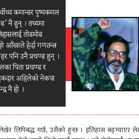
खेर लिपिबद्ध गर्छ, उसैको हुन्छ । इतिहास बङ्ग्याएर लेख