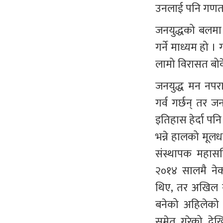
उनलाई पनि गणतन्त्
जनयुद्धको बलमा
गर्ने माध्यम हो ।
लामो विरासत बोक
जनयुद्ध मन नपराउ
गर्व गर्छन् तर ज
इतिहास हेर्दा पनि 
भन्ने हालको मूलध
संस्थापक महासच
२०१४ सालमै नेकप
थिए, तर अखिल नेप
बनेको अहिलेको 
समेत गरेको देखि