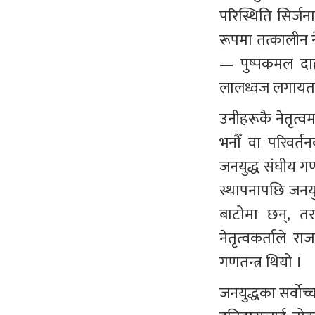
परिस्थिति सिर्ज
रूपमा तत्कालीन 
— पुष्पकमल दाहाल
लालध्वज लगायत
उनीहरूकै नेतृत्व
भनौँ वा परिवर्
जनयुद्ध संघीय गण
स्थापनापछि जनयुद्
बाटोमा छन्, तर
नेतृत्वकर्ताले र
गणतन्त्र थियो । 
जनयुद्धका सर्वोच्