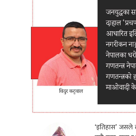
‘इतिहास’ जसले ले