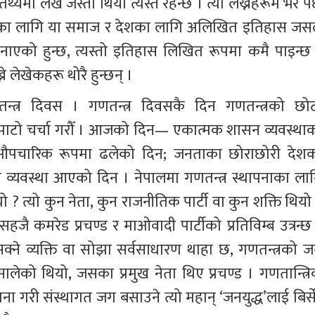
र तथ्यमा लेखे जस्तो थियो त्यस्तै रहन्छ । त्यो लेख्नेहरूमै भर पर
का लागि या समाज र देशका लागि अलिखित इतिहास जसल
बनाएको हुन्छ, त्यस्तो इतिहास लिखित रूपमा कमै पाइन्छ 
ने लेखेकहरू थोरै हुन्छन् ।
त्र दिवस । गणतन्त्र दिवसकै दिन गणतन्त्रको छोट
 पाटो चर्चा गरौँ । आजको दिन— एकात्मक शासन व्यवस्थाक
र औपचारिक रूपमा ढलेको दिन; जनताका छोराछोरी देशक
ाउने व्यवस्था आएको दिन । नेपालमा गणतन्त्र स्थापनाका लाग
 ? त्यो कुन नेता, कुन राजनीतिक पार्टी वा कुन शक्ति थियो 
ा सहजै कमरेड प्रचण्ड र माओवादी पार्टीको प्रतिविम्ब उत्रन्छ
सक्ने व्यक्ति वा सोझा सर्वसाधारण थाहा छ, गणतन्त्रको ज
ालेको थियो, जसका प्रमुख नेता थिए प्रचण्ड । गणतान्त्रि
ा गरी संस्थागत जग बसाउने त्यो महान् ‘जनयुद्ध’लाई बिर्से