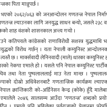
रका पिता मान्नुपर्छ । 
 भएको २०६२/०६३ को जनआन्दोलन गणतन्त्र नेपाल निर्मा
 गणतन्त्र ल्याउनका लागि जनयुद्ध साधन बन्यो, जसले २३८ वर्
ेको शाह वंशको शासनकाल अन्त्य गर्‍यो । 
ने कतिपयले कांग्रेसको राणाविरोधी सशस्त्र युद्धमाथि भन
नयुद्धको विरोध गर्छन् । यता नेपाली कम्युनिस्ट आन्दोलनक
त्यस्तै छ । मार्क्सवादी लेनिनवादी (माले) धारका कम्युनिस्ट ह
ारको नेकपा एमाले हो । यसले पनि नेपाल कम्युनिस्ट पार्टीक
िव तथा नेता पुष्पलाललाई माउ नेता मान्छ । पुष्पलालल
ाको दोस्रो अधिवेशनबाटै गणतान्त्रिक कार्यक्रम ल्याएक
ाल क्रान्तिकारी को–अर्डिनेसन केन्द्र (कोके) हुँदै मालेबा
एमालेले २०४६ सालसम्म आउँदा ‘गणतन्त्र’ शब्दको प्रयो
ँदैन । एमाले पनि अहिलेका पूर्वराजाको पेलानमा परेपछ