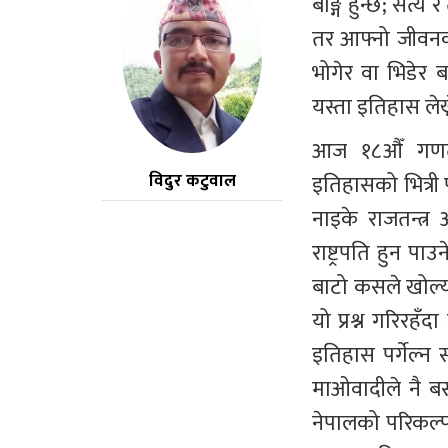
बाङ्गै हुन्छ; सत्य 
तर आफ्नो जीवन
भोगेर वा भिडेर 
यस्ता इतिहास लेख्
आज १८औँ गणतन्
इतिहासको भित्री
विदुर कटुवाल
नाइके राजतन्त्
राष्ट्रपति हुन प
बाटो कसले खोल्यो
यो प्रश्न गरिरहँद
इतिहास पर्गेल्न 
माओवादीले नै बस
नेपालको परिकल्पन