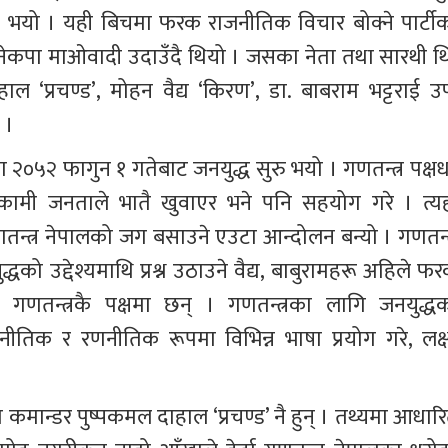
ना भयो । यही बिचमा फरक राजनीतिक विचार बोक्ने पार्टीक
नेकपा माओवादी उदाउँदै थियो । जसका नेता तथा सारथी थ
 ‘प्रचण्ड’, मोहन वैद्य ‘किरण’, डा. बाबराम भट्टराई उर्
 ।
मा २०५२ फागुन १ गतेबाट जनयुद्ध सुरु भयो । गणतन्त्र पक्षध
तनकामी जनताले भातै खुवाएर भने पनि सहयोग गरे । त्यह
तन्त्र नेपालको जग बसाउने एउटा आन्दोलन बन्यो । गणतन्त्
धको उद्देश्यमाथि प्रश्न उठाउने वैद्य, बाबुरामहरू अहिले फ
 गणतन्त्रकै पक्षमा छन् । गणतन्त्रका लागि जनयुद्धक
ाजनीतिक र रणनीतिक रूपमा विभिन्न भाषा प्रयोग गरे, लक्ष्
च कमान्डर पुष्पकमल दाहाल ‘प्रचण्ड’ नै हुन् । तथ्यमा आधार