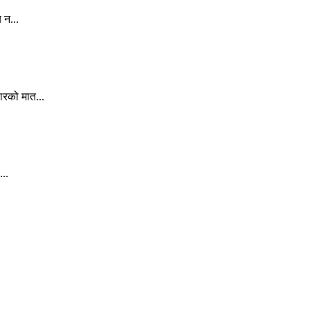
 न...
ारको मात...
..
.