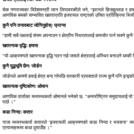
चेक गणराज्यका विदेशमन्त्री जान लिपावस्कीले भने, “इरानले हिजबुल्लाह र हम
आणविक बमको सम्भावित खतराप्रति इजरायल राष्ट्रको उचित प्रतिक्रिया थिय
कुनै पनि तनावबाट जोगिनुहोस्ः फ्रान्स
“हामी सबै पक्षलाई संयम अपनाउन र क्षेत्रीय स्थिरतालाई कमजोर पार्न सक्ने कुनै प
खतरनाक वृद्धिः हमास
“यो आक्रमणले खतरनाक वृद्धि गठन गर्छ जसले क्षेत्रलाई अस्थिर बनाउने धम्की
कुनै युद्धभूमि छैनः जोर्डन
जोर्डनले आफ्नो हवाई क्षेत्र बन्द गरेपछि सरकारी प्रवक्ताले राज्य कुनै पनि द्वन्द्व
खतरनाक दृष्टिकोणः ओमान
आणविक वार्ताका मध्यस्थकर्ता ओमानले भनेको छ, “अन्तर्राष्ट्रिय समुदायलाई यो
पार्छ ।”
कडा निन्दाः कतार
गाजा मध्यस्थकर्ता कतारले ‘इजरायली आक्रमणको कडा निन्दा र भत्र्सना’ व्यक्
प्रयासहरूमा बाधा पुर्‍याउँछ ।”