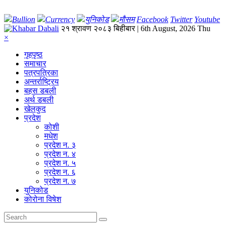
Bullion
Currency
युनिकोड
मौसम
Facebook
Twitter
Youtube
२१ श्रावण २०८३ बिहीबार | 6th August, 2026 Thu
×
गृहपृष्‍ठ
समाचार
पत्रपत्रिका
अन्तर्राष्ट्रिय
बहस डबली
अर्थ डबली
खेलकुद
प्रदेश
कोशी
मधेश
प्रदेश न. ३
प्रदेश न. ४
प्रदेश न. ५
प्रदेश न. ६
प्रदेश न. ७
युनिकोड
कोरोना विषेश