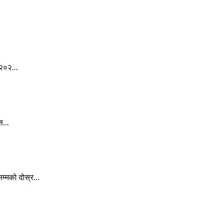
२०२...
स...
्मको दोस्र...