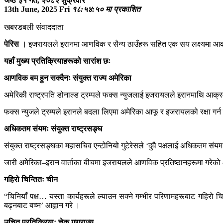
जेष्ठ ३१ गते, २०८२ शुक्रवार
13th June, 2025 Fri
१८:५४:५० मा प्रकाशित
खबरडबली संवाददाता
पेरिस ।
इजरायलले इरानमा आणविक र सैन्य ठाउँहरू सहित एक सय लक्ष्यमा आक्र
यहाँ मुख्य प्रतिक्रियाहरूको सारांश छः
आणविक बम हुन सक्दैनः संयुक्त राज्य अमेरिका
अमेरिकी राष्ट्रपति डोनाल्ड ट्रम्पले फक्स न्युजलाई इजरायलले इरानमाथि आक्रमण
फक्स न्युजले ट्रम्पले इरानले बदला लिएमा अमेरिका आफू र इजरायलको रक्षा गर्
अधिकतम संयमः संयुक्त राष्ट्रसङ्घ
संयुक्त राष्ट्रसङ्घका महासचिव एन्टोनियो गुटेरेसले ‘दुवै पक्षलाई अधिकतम संयम 
जारी अमेरिका–इरान वार्ताका बीचमा इजरायलले आणविक प्रतिष्ठानहरूमा गरेको 
गहिरो चिन्तितः चीन
“चिनियाँ पक्ष… यस्ता कार्यहरूले ल्याउन सक्ने गम्भीर परिणामहरूबाट गहिरो चि
बढ्नबाट बच्न’ आह्वान गरे ।
उचित प्रतिक्रियाः चेक गणराज्य