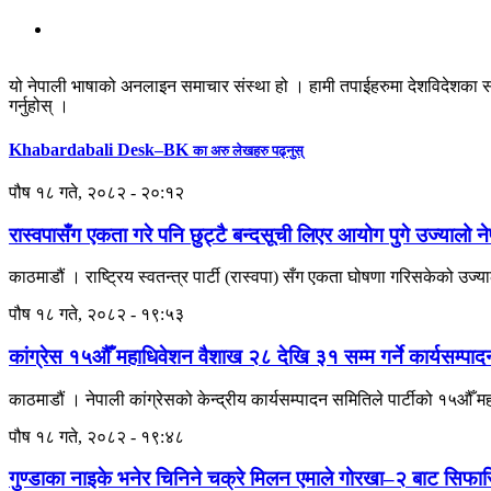
यो नेपाली भाषाको अनलाइन समाचार संस्था हो । हामी तपाईहरुमा देशविदेशका स
गर्नुहोस् ।
Khabardabali Desk–BK
का अरु लेखहरु पढ्नुस्
पौष १८ गते, २०८२ - २०:१२
रास्वपासँग एकता गरे पनि छुट्टै बन्दसूची लिएर आयोग पुगे उज्यालो न
काठमाडौं । राष्ट्रिय स्वतन्त्र पार्टी (रास्वपा) सँग एकता घोषणा गरिसकेको उज्याल
पौष १८ गते, २०८२ - १९:५३
कांग्रेस १५औँ महाधिवेशन वैशाख २८ देखि ३१ सम्म गर्ने कार्यसम्प
काठमाडौं । नेपाली कांग्रेसको केन्द्रीय कार्यसम्पादन समितिले पार्टीको १५औँ 
पौष १८ गते, २०८२ - १९:४८
गुण्डाका नाइके भनेर चिनिने चक्रे मिलन एमाले गोरखा–२ बाट सिफा