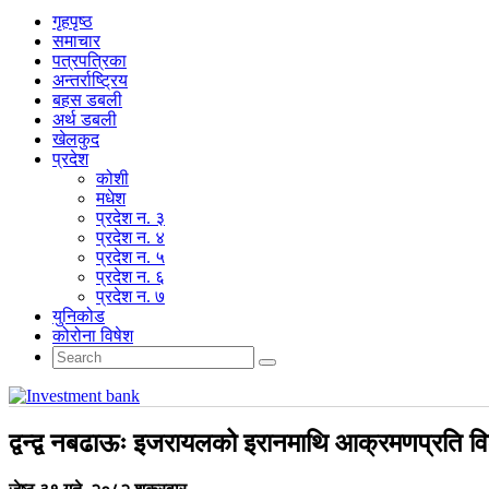
गृहपृष्‍ठ
समाचार
पत्रपत्रिका
अन्तर्राष्ट्रिय
बहस डबली
अर्थ डबली
खेलकुद
प्रदेश
कोशी
मधेश
प्रदेश न. ३
प्रदेश न. ४
प्रदेश न. ५
प्रदेश न. ६
प्रदेश न. ७
युनिकोड
कोरोना विषेश
द्वन्द्व नबढाऊः इजरायलको इरानमाथि आक्रमणप्रति विश