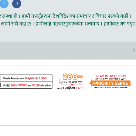
ंस्था हो । हामी तपाईहरुमा देशविदेशका समाचार र विचार पस्कने गर्छौ ।
लागी सधै ग्रह्य छ । हामीलाई पछ्याउनुभएकोमा धन्यवाद । हामीबाट थप पढ्न