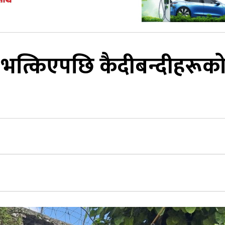
 भत्किएपछि कैदीबन्दीहरूक