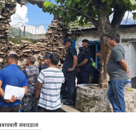
बरडबली संवाददाता