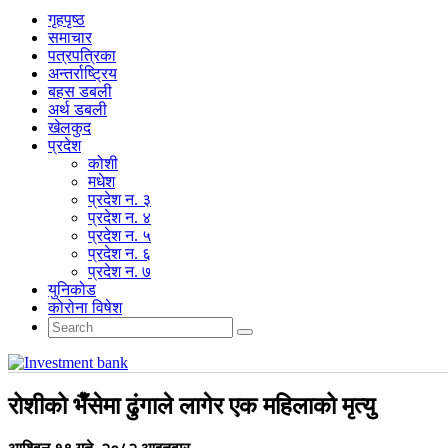
गृहपृष्‍ठ
समाचार
पत्रपत्रिका
अन्तर्राष्ट्रिय
बहस डबली
अर्थ डबली
खेलकुद
प्रदेश
कोशी
मधेश
प्रदेश न. ३
प्रदेश न. ४
प्रदेश न. ५
प्रदेश न. ६
प्रदेश न. ७
युनिकोड
कोरोना विषेश
रोशीको भैँसेमा ढुंगाले लागेर एक महिलाको मृत्यु