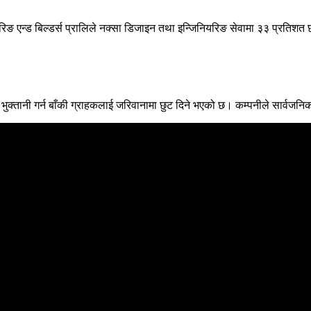
यरिङ एन्ड बिल्डर्स प्रालिले नक्सा डिजाइन तथा इन्जिनियरिङ सेवामा ३३ प्रतिशत छ
ुक्तानी गर्न बाँकी ग्राहकलाई जरिवानामा छुट दिने भएको छ। कम्पनीले सार्वजनिक