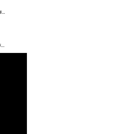
...
...