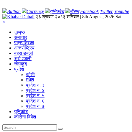
Bullion
Currency
युनिकोड
मौसम
Facebook
Twitter
Youtube
२३ श्रावण २०८३ शनिबार | 8th August, 2026 Sat
×
गृहपृष्‍ठ
समाचार
पत्रपत्रिका
अन्तर्राष्ट्रिय
बहस डबली
अर्थ डबली
खेलकुद
प्रदेश
कोशी
मधेश
प्रदेश न. ३
प्रदेश न. ४
प्रदेश न. ५
प्रदेश न. ६
प्रदेश न. ७
युनिकोड
कोरोना विषेश