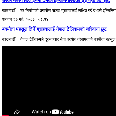
घरको नक्सा डिजाइनमा देभको इन्जिनियरिङको ३३ प्रतिशत छुट
काठमाडौँ । घर निर्माणको तयारीमा रहेका ग्राहकलाई लक्षित गर्दै देभको इन्जिनि
श्रावण २३ गते, २०८३ - ०८:२४
बक्यौता महसुल तिर्ने ग्राहकलाई नेपाल टेलिकमको जरिवाना छुट
काठमाडौँ । नेपाल टेलिकमले दूरसञ्चार सेवा प्रयोग गरेबापतको बक्यौता महसुल भ