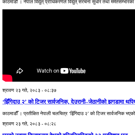
काठमाडौँ । नेपाल विद्युत् प्राधिकरणले विद्युत् संरचना सुधार तथा मर्मतसम्भारका लागि
श्रावण २३ गते, २०८३ - ०८:३७
‘झिँगेदाउ २’ को टिजर सार्वजनिक, देउरानी–जेठानीको झगडामा थपियो
काठमाडौँ । प्रतीक्षित नेपाली चलचित्र ‘झिँगेदाउ २’ को टिजर सार्वजनिक भ
श्रावण २३ गते, २०८३ - ०८:२८