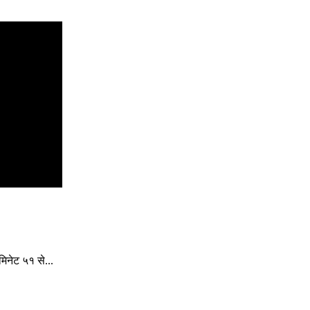
िनेट ५१ से...