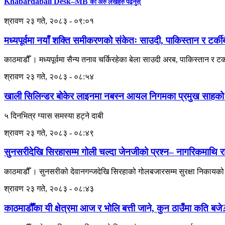
Khabardabali Desk–MB
का अरु लेखहरु पढ्नुस्
श्रावण २३ गते, २०८३ - ०९:०१
मध्यपूर्वमा नयाँ शक्ति समीकरणको संकेतः साउदी, पाकिस्तान र टर्कीबी
काठमाडौँ । मध्यपूर्वमा सैन्य तनाव चर्किरहेका बेला साउदी अरब, पाकिस्तान र टर्कील
श्रावण २३ गते, २०८३ - ०८:५४
खाली सिलिन्डर बोकेर लाइनमा नबस्न आयल निगमका प्रमुख साहको
५ दिनभित्र ग्यास समस्या हट्ने दाबी
श्रावण २३ गते, २०८३ - ०८:४९
सुनसरीदेखि सिरहासम्म गोली चल्दा जेनजीको प्रश्न– नागरिकमाथि 
काठमाडौँ । सुनसरीको देवानगन्जदेखि सिरहाको गोलबजारसम्म सुरक्षा निकायको ग
श्रावण २३ गते, २०८३ - ०८:४३
काठमाडौँका यी क्षेत्रमा आज र भोलि बत्ती जाने, कुन ठाउँमा कति बजे