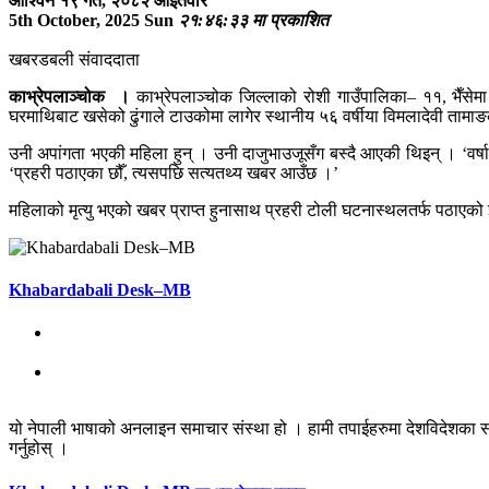
आश्विन १९ गते, २०८२ आइतवार
5th October, 2025 Sun
२१:४६:३३ मा प्रकाशित
खबरडबली संवाददाता
काभ्रेपलाञ्चोक ।
काभ्रेपलाञ्चोक जिल्लाको रोशी गाउँपालिका– ११, भैँसे
घरमाथिबाट खसेको ढुंगाले टाउकोमा लागेर स्थानीय ५६ वर्षीया विमलादेवी तामाङक
उनी अपांगता भएकी महिला हुन् । उनी दाजुभाउजूसँग बस्दै आएकी थिइन् । ‘वर्षा 
‘प्रहरी पठाएका छौँ, त्यसपछि सत्यतथ्य खबर आउँछ ।’
महिलाको मृत्यु भएको खबर प्राप्त हुनासाथ प्रहरी टोली घटनास्थलतर्फ पठाएको 
Khabardabali Desk–MB
यो नेपाली भाषाको अनलाइन समाचार संस्था हो । हामी तपाईहरुमा देशविदेशका स
गर्नुहोस् ।