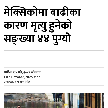
मेक्सिकोमा बाढीका
िकोड
कारण मृत्यु हुनेको
ोना
ेश
सङ्ख्या ४४ पुग्यो
आश्विन २७ गते, २०८२ सोमवार
13th October, 2025 Mon
१५:०७:२९ मा प्रकाशित