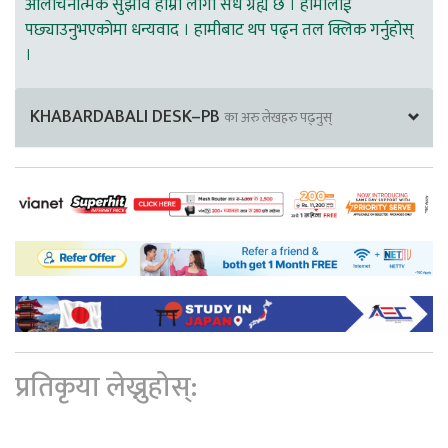
आलोचनात्मक सुझाव हाम्रा लागी सधै ग्रह्य छ । हामीलाई
पछ्याउनुभएकोमा धन्यवाद । हामीबाट थप पढ्न तल क्लिक गर्नुहोस्
।
KHABARDABALI DESK–PB
का अरु लेखहरु पढ्नुस्
प्रतिकृया लेख्नुहोस्: