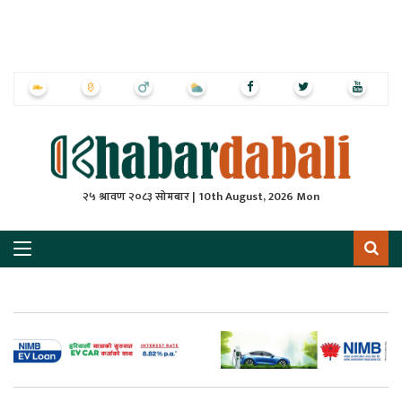
ृष्‍ठ
ाचार
पत्रिका
्राष्ट्रिय
२५ श्रावण २०८३ सोमबार | 10th August, 2026 Mon
स
ली
ली
लकुद
ेश