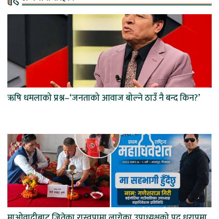
ऋषि धमलाको प्रश्न–‘जनताको आवाज बोल्ने ठाउँ नै बन्द किन?’
माओवादीबाट जितेका रास्वपामा लागेका उपाध्यक्षको पद धरापमा,