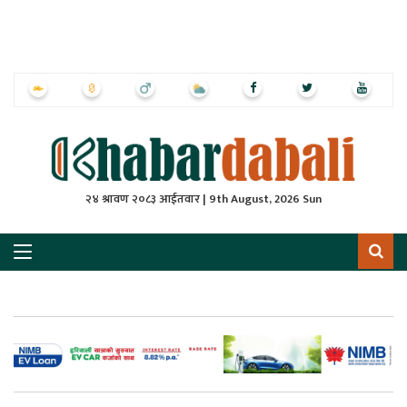
ृष्‍ठ
ाचार
पत्रिका
्राष्ट्रिय
२४ श्रावण २०८३ आईतवार | 9th August, 2026 Sun
स
ली
ली
लकुद
ेश