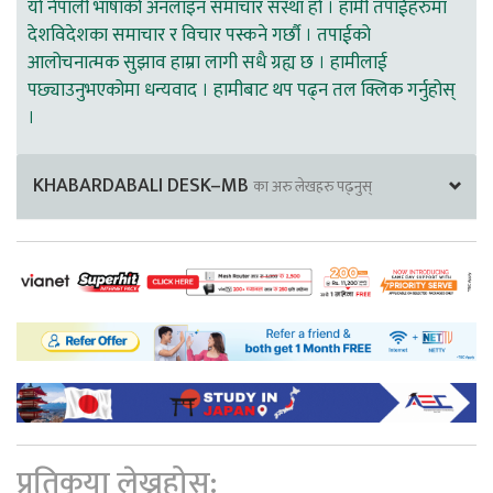
यो नेपाली भाषाको अनलाइन समाचार संस्था हो । हामी तपाईहरुमा
देशविदेशका समाचार र विचार पस्कने गर्छौ । तपाईको
आलोचनात्मक सुझाव हाम्रा लागी सधै ग्रह्य छ । हामीलाई
पछ्याउनुभएकोमा धन्यवाद । हामीबाट थप पढ्न तल क्लिक गर्नुहोस्
।
KHABARDABALI DESK–MB
का अरु लेखहरु पढ्नुस्
प्रतिकृया लेख्नुहोस्: