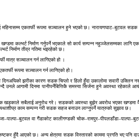
ई महिनासम्म एकतर्फी रूपमा सञ्चालन हुने भएको छ। नारायणघाट–बुटवल सडक विस्तार
ण्डमा कल्भर्ट निर्माण गर्नुपर्ने भएकाले सो कार्य सम्पन्न नहुञ्जेलसम्मका लागि 
र्ट निर्माण तीव्र गतिमा भइरहेको छ।
र्फी मात्र सञ्चालन गर्न लागिएको हो ।
एकतर्फी रूपमा सञ्चालन गर्न लागिएको हो।
ेही दिनअघिको झरीका कारण सडक चिप्लो र हिलो हुँदा उकालोमा सवारी उक्लिन न
ै उनले आगामी दिनमा पानीपर्नेबित्तिकै समस्या सिर्जना हुने अवस्था रहेकाले आ
रीक्षक खड्काले सबैलाई अनुरोध गरे। सडकको अवस्था बुझेर अवरोध भएका खण्डमा वै
छ। यथाशीघ्र काम सम्पन्न गरी सडक सहज बनाउन लाग्नुपर्ने यात्रुको सुझाव छ।
पाल्पा–बुटवल वा गैंडाकोट कालीगण्डकी चोक–रामपुर–पीपलडाँडा–पाल्पा–बुटव
र हुँदै आएको छ। अन्य क्षेत्रमा सडक विस्तारको काममा प्रगति भए पनि दाउन्ने 