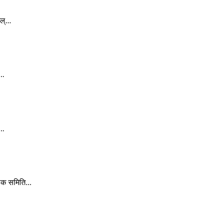
्...
..
..
लक समिति...