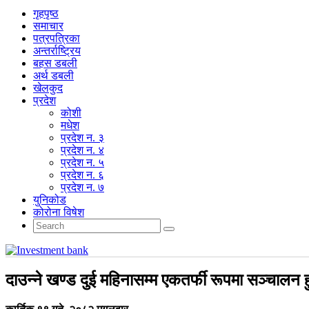
गृहपृष्‍ठ
समाचार
पत्रपत्रिका
अन्तर्राष्ट्रिय
बहस डबली
अर्थ डबली
खेलकुद
प्रदेश
कोशी
मधेश
प्रदेश न. ३
प्रदेश न. ४
प्रदेश न. ५
प्रदेश न. ६
प्रदेश न. ७
युनिकोड
कोरोना विषेश
दाउन्ने खण्ड दुई महिनासम्म एकतर्फी रूपमा सञ्चालन ह