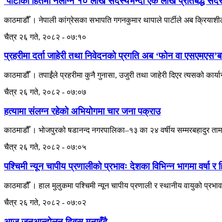
'पार्टीको हितमा नलाग्ने १० लाख सदस्यभन्दा एक लाख प्रतिबद्ध सद
काठमाडौँ । नेपाली कांग्रेसका सभापति गगनकुमार थापाले पार्टीले अब क्रियाशील 
चैत्र २६ गते, २०८२ - ०७:१०
प्रहरीमा दर्ता जाहेरी तथा निवेदनको प्रगति अब ‘फोन वा एसएमएस’बा
काठमाडौँ । तपाईंले प्रहरीमा कुनै गुनासा, उजुरी तथा जाहेरी दिएर त्यसको कार्या
चैत्र २६ गते, २०८२ - ०७:०७
हत्यामा संलग्न रहेको अभियोगमा चार जना पक्राउ
काठमाडौँ । भोजपुरको षडानन्द नगरपालिका–१३ का २४ वर्षीय सम्मरबहादुर तामा
चैत्र २६ गते, २०८२ - ०७:०५
पश्चिमी न्यून चापीय प्रणालीको प्रभावः देशका विभिन्न भागमा वर्षा र
काठमाडौँ । हाल मुलुकमा पश्चिमी न्यून चापीय प्रणाली र स्थानीय वायुको प्रभा
चैत्र २६ गते, २०८२ - ०७:०२
आज जनआन्दोलन दिवस मनाइँदै