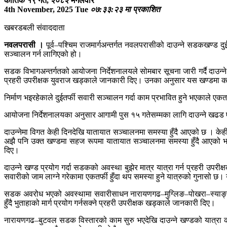
कार्तिक १९ गते, २०८२ मगलवार
4th November, 2025 Tue
०७:३३:२३ मा प्रकाशित
खबरडबली संवाददाता
नवलपरासी ।
पूर्व–पश्चिम राजमार्गअन्तर्गत नवलपरासीको दाउन्ने सडकखण्ड दु
सञ्चालन गर्न लागिएको हो।
सडक विभागअन्तर्गतको आयोजना निर्देशनालयले सोमबार सूचना जारी गर्दै दाउन्ने ख
प्रहरी उपरीक्षक युवराज खड्काले जानकारी दिए। उनका अनुसार यस खण्डमा कल्भ
निर्माण भइरहेकाले दुईतर्फी सवारी सञ्चालन गर्दा काम प्रभावित हुने भएकाले एकत
आयोजना निर्देशनालयका अनुसार आगामी पुस १५ गतेसम्मका लागि दाउन्ने खढड 
दाउन्नेमा विगत केही दिनदेखि यातायात सञ्चालनमा समस्या हुँदै आएको छ । क
अझै पनि उक्त खण्डमा सहज रूपमा यातायात सञ्चालनमा समस्या हुँदै आएको भन्द
दिए।
दाउन्ने खण्ड प्रयोग गर्दा सडकको अवस्था बुझेर मात्र यात्रा गर्न प्रहरी उप
सवारीको जाम लाग्ने गरेकामा एकतर्फी हुँदा थप समस्या हुने यात्रुको गुनासो 
सडक अवरोध भएको अवस्थामा सवारीसाधन नारायणगढ–मुग्लिङ–पोखरा–स्याङ्जा–
हुँदै भुताहाको मार्ग प्रयोग गर्नसक्ने प्रहरी उपरीक्षक खड्काले जानकारी दिए।
नारायणगढ–बुटवल सडक विस्तारको काम सुरु भएदेखि दाउन्ने खण्डको यात्रा कष्टक