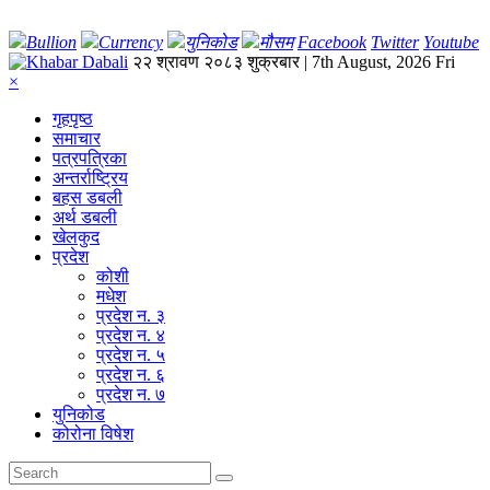
Bullion
Currency
युनिकोड
मौसम
Facebook
Twitter
Youtube
२२ श्रावण २०८३ शुक्रबार | 7th August, 2026 Fri
×
गृहपृष्‍ठ
समाचार
पत्रपत्रिका
अन्तर्राष्ट्रिय
बहस डबली
अर्थ डबली
खेलकुद
प्रदेश
कोशी
मधेश
प्रदेश न. ३
प्रदेश न. ४
प्रदेश न. ५
प्रदेश न. ६
प्रदेश न. ७
युनिकोड
कोरोना विषेश