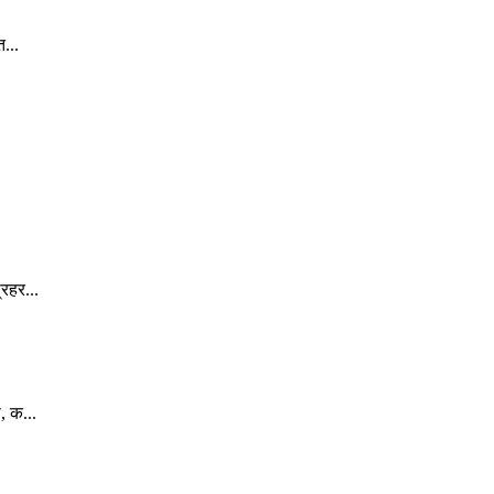
...
रहर...
, क...