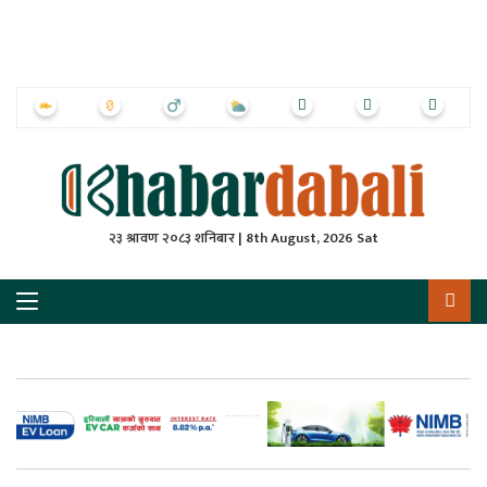
ृष्‍ठ
ाचार
पत्रिका
्राष्ट्रिय
२३ श्रावण २०८३ शनिबार | 8th August, 2026 Sat
स
ली
ली
लकुद
ेश