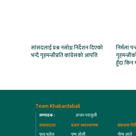
सांसदलाई प्रश्न नसोध्न निर्देशन दिएको
निर्मला पन्
भन्दै गृहमन्त्रीप्रति कांग्रेसको आपत्ति
गृहमन्त्रीक
हुँदा किन 
Team Khabardabali
सम्पादक :
अन्जन पराजुली
संवाददाता
बजार व्यवस्थापक
प्रबन्धक निर
फुलु भुजेल
पुष्प ओली
गोमा आले