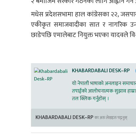
२ बमोजिम सरकार गठनका लागि आह्वान गर्न 
मधेस प्रदेशसभामा हाल कांग्रेसका २२, जसप
एकीकृत समाजवादीका सात र नागरिक उन्मुक
छाडेपछि एमालेबाट नियुक्त भएका यादवले विश
KHABARDABALI DESK–RP
यो नेपाली भाषाको अनलाइन समाचार स
तपाईको आलोचनात्मक सुझाव हाम्रा 
तल क्लिक गर्नुहोस् ।
KHABARDABALI DESK–RP
का अरु लेखहरु पढ्नुस्