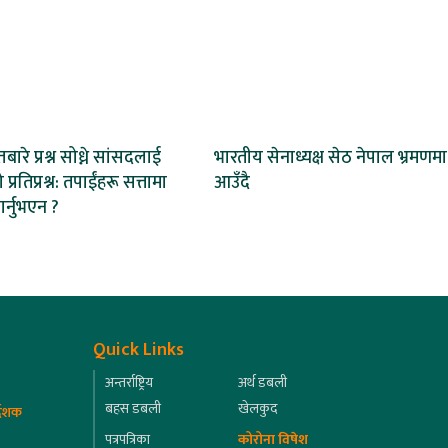
तबारे प्रश्न सोध्ने सांसदलाई
भारतीय सेनाध्यक्ष सेठ नेपाल भ्रमणमा
ो प्रतिप्रश्न: तपाईंहरू सत्तामा
आउँदै
गर्नुभएन ?
Quick Links
अन्तर्राष्ट्रिय
अर्थ डबली
बहस डबली
खेलकुद
्देशक
पत्रपत्रिका
कोरोना विषेश