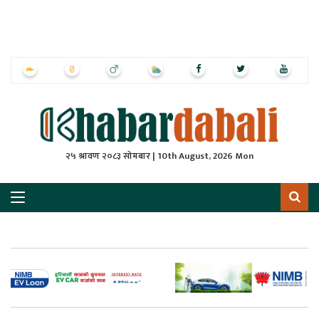
ृष्‍ठ
ाचार
पत्रिका
्राष्ट्रिय
२५ श्रावण २०८३ सोमबार | 10th August, 2026 Mon
स
ली
ली
लकुद
ेश