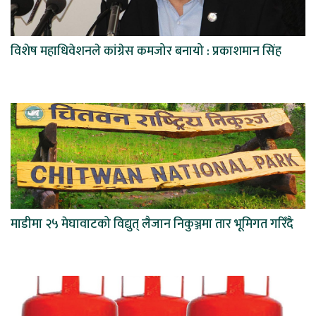
विशेष महाधिवेशनले कांग्रेस कमजोर बनायो : प्रकाशमान सिंह
माडीमा २५ मेघावाटको विद्युत् लैजान निकुञ्जमा तार भूमिगत गरिँदै