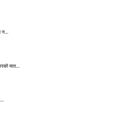
 न...
ारको मात...
..
.