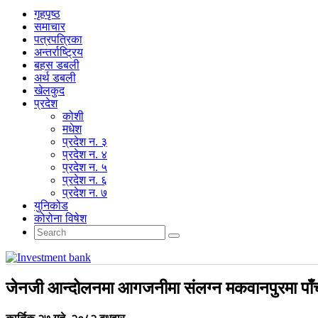
गृहपृष्‍ठ
समाचार
पत्रपत्रिका
अन्तर्राष्ट्रिय
बहस डबली
अर्थ डबली
खेलकुद
प्रदेश
कोशी
मधेश
प्रदेश न. ३
प्रदेश न. ४
प्रदेश न. ५
प्रदेश न. ६
प्रदेश न. ७
युनिकोड
कोरोना विषेश
जेनजी आन्दोलनमा आगजनीमा संलग्न मकवानपुरमा पाँ