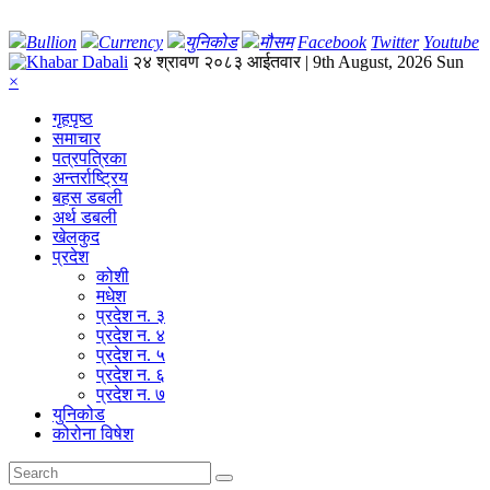
Bullion
Currency
युनिकोड
मौसम
Facebook
Twitter
Youtube
२४ श्रावण २०८३ आईतवार | 9th August, 2026 Sun
×
गृहपृष्‍ठ
समाचार
पत्रपत्रिका
अन्तर्राष्ट्रिय
बहस डबली
अर्थ डबली
खेलकुद
प्रदेश
कोशी
मधेश
प्रदेश न. ३
प्रदेश न. ४
प्रदेश न. ५
प्रदेश न. ६
प्रदेश न. ७
युनिकोड
कोरोना विषेश