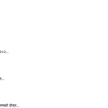
२०२...
स...
्मको दोस्र...