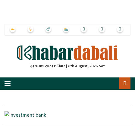
ृष्‍ठ
ाचार
पत्रिका
्राष्ट्रिय
२३ श्रावण २०८३ शनिबार | 8th August, 2026 Sat
स
ली
ली
लकुद
ेश