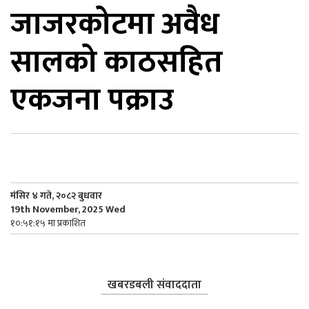
जाजरकोटमा अवैध
िकोड
सालको काठसहित
ोना
ेश
एकजना पक्राउ
मंसिर ४ गते, २०८२ बुधवार
19th November, 2025 Wed
१०:५१:१५ मा प्रकाशित
खबरडबली संवाददाता