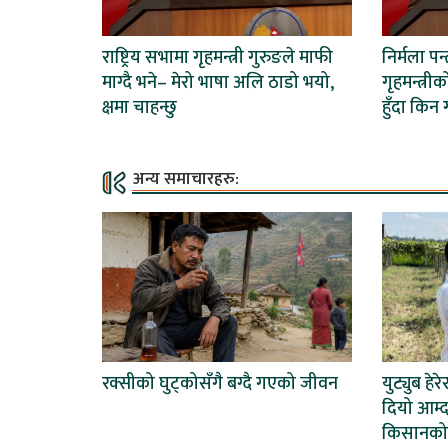
राष्ट्रिय सभामा गृहमन्त्री गुरुङले माफी
निर्मला पन्
माग्दै भने– मेरो भाषा अलि ठाडो भयो,
गृहमन्त्रीक
क्षमा चाहन्छु
हुँदा किन 
अन्य समाचारहरु:
रक्सीको घुट्कोसँगै बग्दै गएको जीवन
युट्युब हेर
दियो आम्द
किसानको