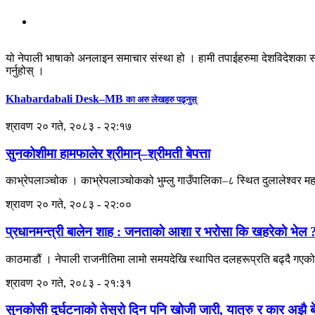
यो नेपाली भाषाको अनलाइन समाचार संस्था हो । हामी तपाईहरुमा देशविदेशका स
गर्नुहोस् ।
Khabardabali Desk–MB
का अरु लेखहरु पढ्नुस्
श्रावण २० गते, २०८३ - २२:१७
सुनकोशीमा हामफालेर श्रीमान्–श्रीमती बेपत्ता
काभ्रेपलाञ्चोक । काभ्रेपलाञ्चोकको भुम्लु गाउँपालिका–८ स्थित दुलालेश्वर म
श्रावण २० गते, २०८३ - २२:००
प्रधानमन्त्री बालेन शाह : जनताकाे आशा र भरोसा कि खहरेकाे भेल 
काठमाडौं । नेपाली राजनीतिमा लामो समयदेखि स्थापित दलहरूप्रति बढ्दै गएको 
श्रावण २० गते, २०८३ - २१:३१
सुनकोसी दुर्घटनाको तेस्रो दिन पनि खोजी जारी, यात्रु र कार अझै बे