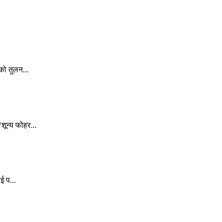
को तुलन...
ून्य फोहर...
ई प...