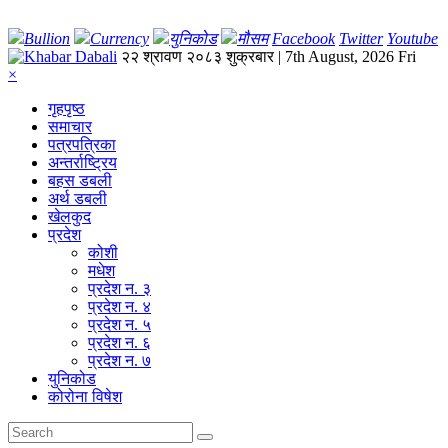
Bullion
Currency
युनिकोड
मौसम
Facebook
Twitter
Youtube
२२ श्रावण २०८३ शुक्रबार | 7th August, 2026 Fri
×
गृहपृष्‍ठ
समाचार
पत्रपत्रिका
अन्तर्राष्ट्रिय
बहस डबली
अर्थ डबली
खेलकुद
प्रदेश
कोशी
मधेश
प्रदेश न. ३
प्रदेश न. ४
प्रदेश न. ५
प्रदेश न. ६
प्रदेश न. ७
युनिकोड
कोरोना विषेश