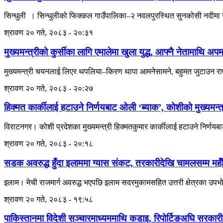
सिन्धुली । सिन्धुलीको फिक्कल गाउँपालिका–२ नवलपुरस्थित सुनकोसी नदीमा खस
श्रावण २० गते, २०८३ - २०:३१
मुख्यमन्त्रीको कुर्सीका लागि एमालेमा खुला युद्ध, आफ्नै नेतामाथि अप
मुख्यमन्त्री चयनलाई लिएर थपलिया–किरण थापा आमनेसामने, बहुमत जुटाउन राप
श्रावण २० गते, २०८३ - २०:२७
हिक्मत कार्कीलाई हटाउने निर्णयबाट ओली ‘ब्याक’, कोशीको मुख्यमन्त्
विराटनगर। कोशी प्रदेशका मुख्यमन्त्री हिक्मतकुमार कार्कीलाई हटाउने निर्णयबाट
श्रावण २० गते, २०८३ - २०:१८
सडक अवरुद्ध हुँदा इलाममा ग्यास संकट, तरकारीदेखि चामलसम्म महँ
इलाम। मेची राजमार्ग अवरुद्ध भएपछि इलाम सदरमुकामसहित उत्तरी क्षेत्रका उपभ
श्रावण २० गते, २०८३ - १९:५८
पाकिस्तानमा विदेशी सञ्चारमाध्यममाथि कडाइ, रिपोर्टिङअघि सरकारी