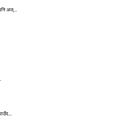
नि अज्...
.
ाउँद...