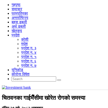
गृहपृष्‍ठ
समाचार
पत्रपत्रिका
अन्तर्राष्ट्रिय
बहस डबली
अर्थ डबली
खेलकुद
प्रदेश
कोशी
मधेश
प्रदेश न. ३
प्रदेश न. ४
प्रदेश न. ५
प्रदेश न. ६
प्रदेश न. ७
युनिकोड
कोरोना विषेश
चितवनका गाईभैँसीमा खोरेत रोगको समस्या