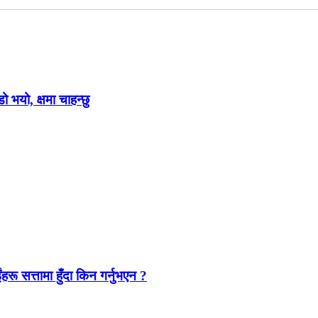
ो भयो, क्षमा चाहन्छु
ंहरू सत्तामा हुँदा किन गर्नुभएन ?