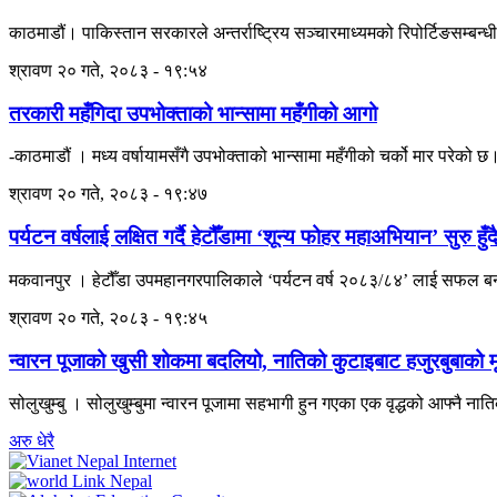
काठमाडौं। पाकिस्तान सरकारले अन्तर्राष्ट्रिय सञ्चारमाध्यमको रिपोर्टिङसम्बन्धी न
श्रावण २० गते, २०८३ - १९:५४
तरकारी महँगिदा उपभोक्ताको भान्सामा महँगीको आगो
-काठमाडौं । मध्य वर्षायामसँगै उपभोक्ताको भान्सामा महँगीको चर्को मार प
श्रावण २० गते, २०८३ - १९:४७
पर्यटन वर्षलाई लक्षित गर्दै हेटौँडामा ‘शून्य फोहर महाअभियान’ सुरु हुँद
मकवानपुर । हेटौँडा उपमहानगरपालिकाले ‘पर्यटन वर्ष २०८३/८४’ लाई सफल बना
श्रावण २० गते, २०८३ - १९:४५
न्वारन पूजाको खुसी शोकमा बदलियो, नातिको कुटाइबाट हजुरबुबाको मृत
सोलुखुम्बु । सोलुखुम्बुमा न्वारन पूजामा सहभागी हुन गएका एक वृद्धको आफ्नै 
अरु धेरै