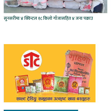
सुनसरीमा ४ क्विन्टल १८ किलो गाँजासहित ४ जना पक्राउ