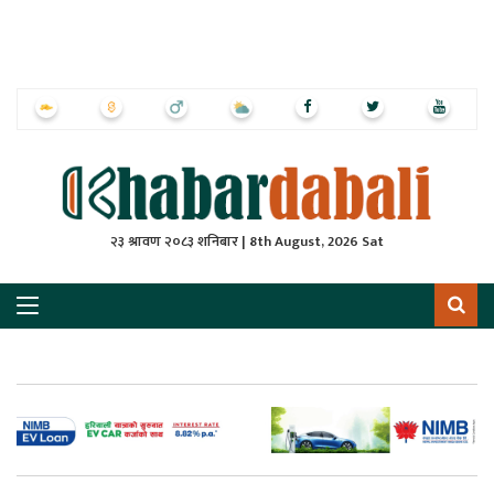
ृष्‍ठ
ाचार
पत्रिका
्राष्ट्रिय
२३ श्रावण २०८३ शनिबार | 8th August, 2026 Sat
स
ली
ली
लकुद
ेश