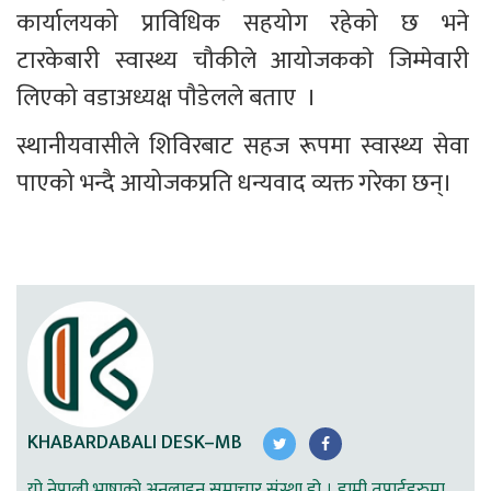
कार्यालयको प्राविधिक सहयोग रहेको छ भने 
टारकेबारी स्वास्थ्य चौकीले आयोजककाे जिम्मेवारी 
लिएको वडाअध्यक्ष पाैडेलले बताए  । 
स्थानीयवासीले शिविरबाट सहज रूपमा स्वास्थ्य सेवा 
पाएको भन्दै आयोजकप्रति धन्यवाद व्यक्त गरेका छन्।
KHABARDABALI DESK–MB
यो नेपाली भाषाको अनलाइन समाचार संस्था हो । हामी तपाईहरुमा