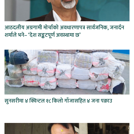
आठदलीय अग्रगामी मोर्चाको अवधारणापत्र सार्वजनिक, जनार्दन
शर्माले भने– ‘देश सङ्कटपूर्ण अवस्थामा छ’
सुनसरीमा ४ क्विन्टल १८ किलो गाँजासहित ४ जना पक्राउ