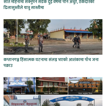
सात महिनामा सक्नुपर्ने सडक दुई वर्षमा पनि अधुरै, ठेकेदारको
ढिलासुस्तीले यात्रु सास्तीमा
कप्तानगञ्ज हिंसात्मक घटनामा संलग्न भएको आशंकामा पाँच जना
पक्राउ