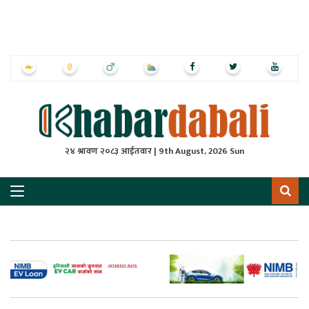
ृष्‍ठ
ाचार
पत्रिका
्राष्ट्रिय
२४ श्रावण २०८३ आईतवार | 9th August, 2026 Sun
स
ली
ली
लकुद
ेश