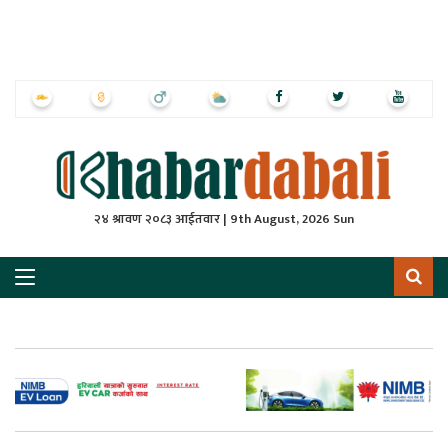
ृष्‍ठ
ाचार
पत्रिका
्राष्ट्रिय
२४ श्रावण २०८३ आईतवार | 9th August, 2026 Sun
स
ली
ली
लकुद
ेश