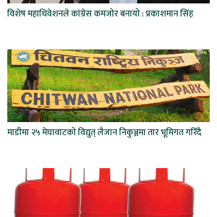
विशेष महाधिवेशनले कांग्रेस कमजोर बनायो : प्रकाशमान सिंह
माडीमा २५ मेघावाटको विद्युत् लैजान निकुञ्जमा तार भूमिगत गरिँदै