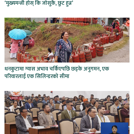
‘मुख्यमन्त्री होस् कि जोसुकै, छुट हुन्न’
धनकुटामा ग्यास अभाव चर्किएपछि छड्के अनुगमन, एक
परिवारलाई एक सिलिन्डरको सीमा