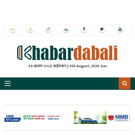
ृष्‍ठ
ाचार
पत्रिका
्राष्ट्रिय
२४ श्रावण २०८३ आईतवार | 9th August, 2026 Sun
स
ली
ली
लकुद
ेश