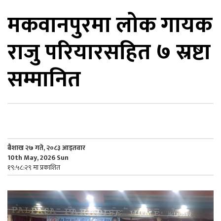
मकवानपुरमा लोक गायक
िकोड
राजु परियारसहित ७ स्रष्टा
ोना
ेश
सम्मानित
बैशाख २७ गते, २०८३ आइतवार
10th May, 2026 Sun
१९:५८:२९ मा प्रकाशित