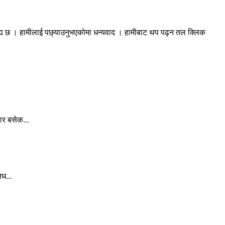
रह्य छ । हामीलाई पछ्याउनुभएकोमा धन्यवाद । हामीबाट थप पढ्न तल क्लिक
ार बसेक...
िध...