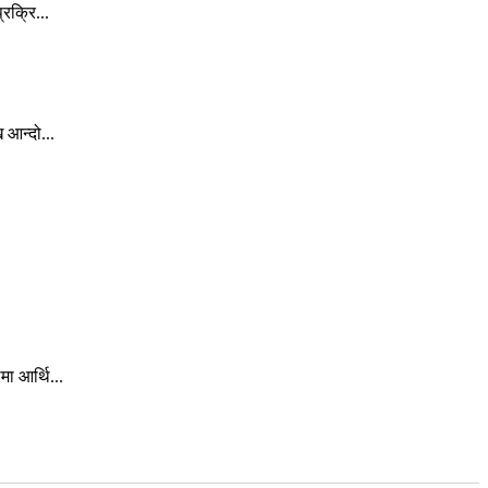
रक्रि...
 आन्दो...
ा आर्थि...