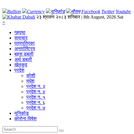
Bullion
Currency
युनिकोड
मौसम
Facebook
Twitter
Youtube
२३ श्रावण २०८३ शनिबार | 8th August, 2026 Sat
×
गृहपृष्‍ठ
समाचार
पत्रपत्रिका
अन्तर्राष्ट्रिय
बहस डबली
अर्थ डबली
खेलकुद
प्रदेश
कोशी
मधेश
प्रदेश न. ३
प्रदेश न. ४
प्रदेश न. ५
प्रदेश न. ६
प्रदेश न. ७
युनिकोड
कोरोना विषेश