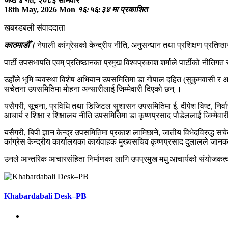
जेष्ठ ४ गते, २०८३ सोमवार
18th May, 2026 Mon
१६:५६:३४ मा प्रकाशित
खबरडबली संवाददाता
काठमाडौँ।
नेपाली कांग्रेसको केन्द्रीय नीति, अनुसन्धान तथा प्रशिक्षण प्रतिष
पार्टी उपसभापति एवम् प्रतिष्ठानका प्रमुख विश्वप्रकाश शर्माले पार्टीको नीति
उहाँले भूमि व्यवस्था विशेष अभियान उपसमितिमा डा गोपाल दहित (सुकुमवासी र अव
सचेतना उपसमितिमा मोहना अन्सारीलाई जिम्मेवारी दिएको छन् ।
यसैगरी, सूचना, प्रविधि तथा डिजिटल सुशासन उपसमितिमा ई. दीपेश विष्ट, निर्
आचार्य र शिक्षा र शिक्षालय नीति उपसमितिमा डा कृष्णप्रसाद पौडेललाई जिम्मेवा
यसैगरी, बिपी ज्ञान केन्द्र उपसमितिमा प्रकाश लामिछाने, जातीय विभेदविरुद
कांग्रेस केन्द्रीय कार्यालयका कार्यवाहक मुख्यसचिव कृष्णप्रसाद दुलालले जान
उनले आन्तरिक आचारसंहिता निर्माणका लागि उपप्रमुख मधु आचार्यको संयोजकत
Khabardabali Desk–PB