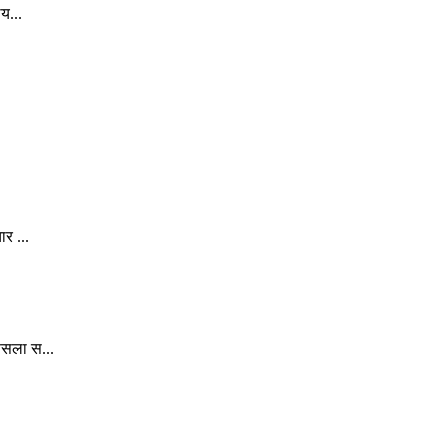
य...
र ...
ैसला स...