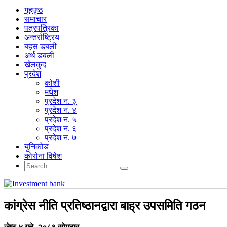
गृहपृष्‍ठ
समाचार
पत्रपत्रिका
अन्तर्राष्ट्रिय
बहस डबली
अर्थ डबली
खेलकुद
प्रदेश
कोशी
मधेश
प्रदेश न. ३
प्रदेश न. ४
प्रदेश न. ५
प्रदेश न. ६
प्रदेश न. ७
युनिकोड
कोरोना विषेश
कांग्रेस नीति प्रतिष्ठानद्वारा बाह्र उपसमिति गठन