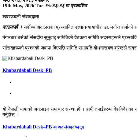
जेष्ठ ५ गते, २०८३ मगलवार
19th May, 2026 Tue
१५:४३:४३ मा प्रकाशित
खबरडबली संवाददाता
काठमाडौं ।
सर्वोच्च अदालतका प्रस्तावित प्रधानन्यायाधीश डा. मनोज शर्माको 
मंगलबार बसेको संसदीय सुनुवाइ समितिको बैठकमा समिति सदस्यहरूले प्रस्तावित प्र
सांसदहरूको प्रश्नको जवाफ दिएपछि समिति सभापति बोधनारायण श्रेष्ठले सदस्
Khabardabali Desk–PB
यो नेपाली भाषाको अनलाइन समाचार संस्था हो । हामी तपाईहरुमा देशविदेशका स
गर्नुहोस् ।
Khabardabali Desk–PB
का अरु लेखहरु पढ्नुस्