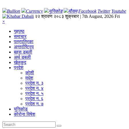
Bullion
Currency
युनिकोड
मौसम
Facebook
Twitter
Youtube
२२ श्रावण २०८३ शुक्रबार | 7th August, 2026 Fri
×
गृहपृष्‍ठ
समाचार
पत्रपत्रिका
अन्तर्राष्ट्रिय
बहस डबली
अर्थ डबली
खेलकुद
प्रदेश
कोशी
मधेश
प्रदेश न. ३
प्रदेश न. ४
प्रदेश न. ५
प्रदेश न. ६
प्रदेश न. ७
युनिकोड
कोरोना विषेश