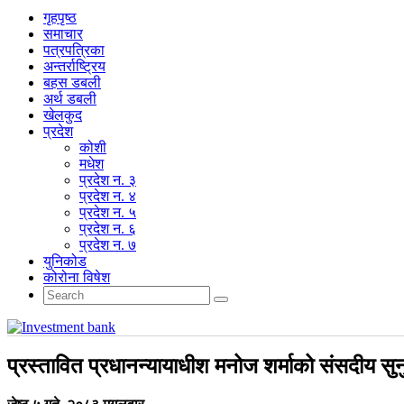
गृहपृष्‍ठ
समाचार
पत्रपत्रिका
अन्तर्राष्ट्रिय
बहस डबली
अर्थ डबली
खेलकुद
प्रदेश
कोशी
मधेश
प्रदेश न. ३
प्रदेश न. ४
प्रदेश न. ५
प्रदेश न. ६
प्रदेश न. ७
युनिकोड
कोरोना विषेश
प्रस्तावित प्रधानन्यायाधीश मनोज शर्माको संसदीय सु