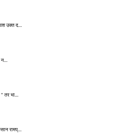
वश उक्त द...
 न...
" तर भा...
सान रामप्...