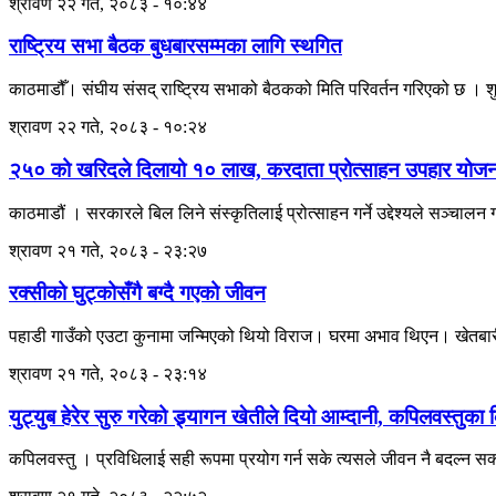
श्रावण २२ गते, २०८३ - १०:४४
राष्ट्रिय सभा बैठक बुधबारसम्मका लागि स्थगित
काठमाडौँ। संघीय संसद् राष्ट्रिय सभाको बैठकको मिति परिवर्तन गरिएको छ । 
श्रावण २२ गते, २०८३ - १०:२४
२५० को खरिदले दिलायो १० लाख, करदाता प्रोत्साहन उपहार योजना
काठमाडौं । सरकारले बिल लिने संस्कृतिलाई प्रोत्साहन गर्ने उद्देश्यले सञ्चा
श्रावण २१ गते, २०८३ - २३:२७
रक्सीको घुट्कोसँगै बग्दै गएको जीवन
पहाडी गाउँको एउटा कुनामा जन्मिएको थियो विराज। घरमा अभाव थिएन। खेतबारी, 
श्रावण २१ गते, २०८३ - २३:१४
युट्युब हेरेर सुरु गरेको ड्र्यागन खेतीले दियो आम्दानी, कपिलवस्
कपिलवस्तु । प्रविधिलाई सही रूपमा प्रयोग गर्न सके त्यसले जीवन नै बदल्न 