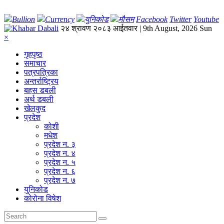
Bullion
Currency
युनिकोड
मौसम
Facebook
Twitter
Youtube
२४ श्रावण २०८३ आईतवार | 9th August, 2026 Sun
×
गृहपृष्‍ठ
समाचार
पत्रपत्रिका
अन्तर्राष्ट्रिय
बहस डबली
अर्थ डबली
खेलकुद
प्रदेश
कोशी
मधेश
प्रदेश न. ३
प्रदेश न. ४
प्रदेश न. ५
प्रदेश न. ६
प्रदेश न. ७
युनिकोड
कोरोना विषेश