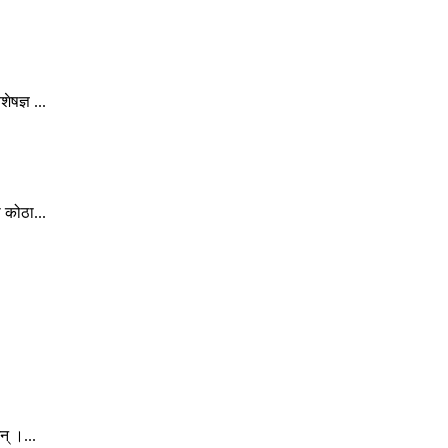
षज्ञ ...
 कोठा...
् ।...