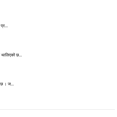
्र...
स थालिएको छ...
 छ । ज...