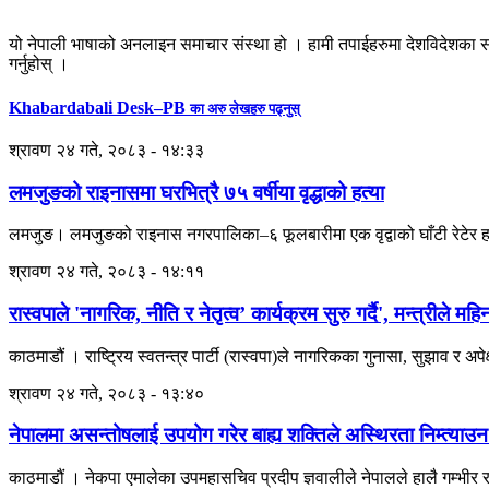
यो नेपाली भाषाको अनलाइन समाचार संस्था हो । हामी तपाईहरुमा देशविदेशका स
गर्नुहोस् ।
Khabardabali Desk–PB
का अरु लेखहरु पढ्नुस्
श्रावण २४ गते, २०८३ - १४:३३
लमजुङको राइनासमा घरभित्रै ७५ वर्षीया वृद्धाको हत्या
लमजुङ। लमजुङको राइनास नगरपालिका–६ फूलबारीमा एक वृद्वाको घाँटी रेटेर हत्य
श्रावण २४ गते, २०८३ - १४:११
रास्वपाले 'नागरिक, नीति र नेतृत्व’ कार्यक्रम सुरु गर्दै', मन्त्रीले म
काठमाडौं । राष्ट्रिय स्वतन्त्र पार्टी (रास्वपा)ले नागरिकका गुनासा, सुझाव र अ
श्रावण २४ गते, २०८३ - १३:४०
नेपालमा असन्तोषलाई उपयोग गरेर बाह्य शक्तिले अस्थिरता निम्त्याउन 
काठमाडौं । नेकपा एमालेका उपमहासचिव प्रदीप ज्ञवालीले नेपालले हालै गम्भ