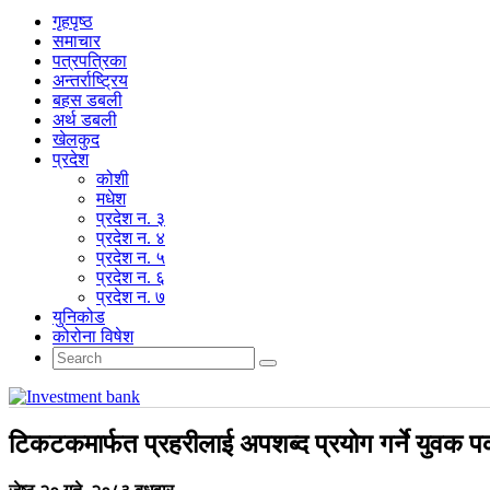
गृहपृष्‍ठ
समाचार
पत्रपत्रिका
अन्तर्राष्ट्रिय
बहस डबली
अर्थ डबली
खेलकुद
प्रदेश
कोशी
मधेश
प्रदेश न. ३
प्रदेश न. ४
प्रदेश न. ५
प्रदेश न. ६
प्रदेश न. ७
युनिकोड
कोरोना विषेश
टिकटकमार्फत प्रहरीलाई अपशब्द प्रयोग गर्ने युवक प