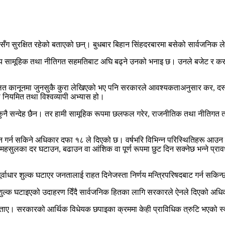
रकारसँग सुरक्षित रहेको बताएको छन्। बुधबार बिहान सिंहदरबारमा बसेको सार्वजनिक 
ो विषय सामूहिक तथा नीतिगत सहमतिबाट अघि बढ्ने उनको भनाइ छ। उनले बजेट र करका द
्रचलित कानूनमा जुनसुकै कुरा लेखिएको भए पनि सरकारले आवश्यकताअनुसार कर, दस्त
 नियमित तथा विश्वव्यापी अभ्यास हो।
मा कुनै सन्देह छैन। तर हामी सामूहिक रूपमा छलफल गरेर, राजनीतिक तथा नीतिगत तहमा
धन गर्न सकिने अधिकार दफा १८ ले दिएको छ। वर्षभरि विभिन्न परिस्थितिहरू आउ
महसुलका दर घटाउन, बढाउन वा आंशिक वा पूर्ण रूपमा छुट दिन सक्नेछ भन्ने प्र
ूर्वाधार शुल्क घटाएर जनतालाई राहत दिनेजस्ता निर्णय मन्त्रिपरिषदबाट गर्न सकिन
ाधार शुल्क घटाइएको उदाहरण दिँदै सार्वजनिक हितका लागि सरकारले ऐनले दिएको अधिकार
 बताए। सरकारको आर्थिक विधेयक छपाइका क्रममा केही प्राविधिक त्रुटि भएको स्