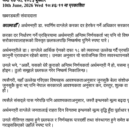
जेष्ठ २७ गते, २०८३ बुधवार
10th June, 2026 Wed
१०:४६:११ मा प्रकाशित
खबरडबली संवाददाता
काठमाडौँ।
अर्थमन्त्री डा. स्वर्णिम वाग्लेले करका दर हेरफेर गर्ने अधिकार स
करका दर निर्धारण गर्ने प्रक्रियामा अर्थमन्त्री अन्तिम निर्णयकर्ता भए पनि य
सरोकारवालाहरूको विस्तृत छलफलपछि निष्कर्षमा पुगिने स्पष्ट पारे।
अर्थमन्त्रीले डा। वाग्लेले आर्थिक ऐनको दफा १८ को व्यवस्था उल्लेख गर्दै प
कानुनी प्रावधान रहेको बताए। उनका अनुसार यो सार्वजनिक वित्त व्यवस्थापनको
उनले भने, “अर्को, यसको धेरै कुराको अन्तिम निर्णयकर्ता अर्थमन्त्री नै हो, यस
होइन। ठुलो समूहले छलफल गरेर निष्कर्ष निकालिन्छ।
त्यसैगरी, यहाँ उल्लेख गरिएका विषयहरू आवश्यकताअनुसार जुनसुकै बेला संशो
जुनसुकै कुरा भए पनि नेपाल सरकारले आवश्यकता अनुसार कर, दस्तुर, शुल्क वा 
हो।
त्यसैले संसद्ले पास गरेपछि पनि आवश्यकताअनुसार, जस्तै इन्धनको मूल्य बढ्दा प
अर्थमन्त्री वाग्लेले जनतालाई राहत दिन विगतमा इन्धनको मूल्य वृद्धि हुँदा पूर्व
उनले नीतिगत तहमा हुने छलफल र निर्णयहरू पारदर्शी तथा संस्थागत हुने समेत
गराइसकिएको उहाँले स्पष्ट पारे।