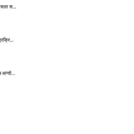
ैसला स...
रक्रि...
 आन्दो...