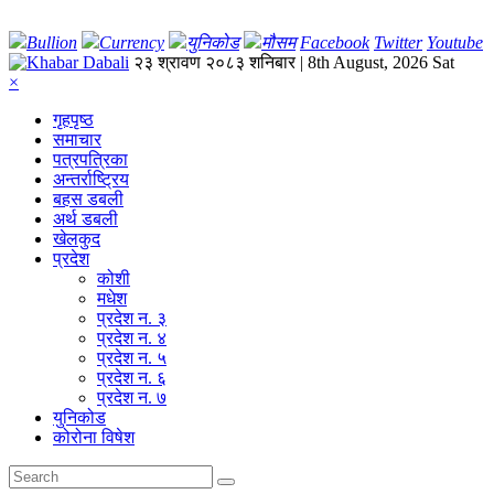
Bullion
Currency
युनिकोड
मौसम
Facebook
Twitter
Youtube
२३ श्रावण २०८३ शनिबार | 8th August, 2026 Sat
×
गृहपृष्‍ठ
समाचार
पत्रपत्रिका
अन्तर्राष्ट्रिय
बहस डबली
अर्थ डबली
खेलकुद
प्रदेश
कोशी
मधेश
प्रदेश न. ३
प्रदेश न. ४
प्रदेश न. ५
प्रदेश न. ६
प्रदेश न. ७
युनिकोड
कोरोना विषेश