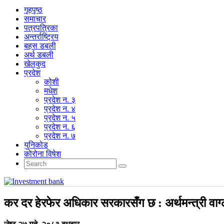
गृहपृष्‍ठ
समाचार
पत्रपत्रिका
अन्तर्राष्ट्रिय
बहस डबली
अर्थ डबली
खेलकुद
प्रदेश
कोशी
मधेश
प्रदेश न. ३
प्रदेश न. ४
प्रदेश न. ५
प्रदेश न. ६
प्रदेश न. ७
युनिकोड
कोरोना विषेश
कर दर हेरफेर अधिकार सरकारसँग छ : अर्थमन्त्री वाग्